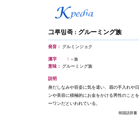
그루밍족 : グルーミング族
発音：
グルミンジョク
：
漢字
～族
意味：
グルーミング族
説明
身だしなみや容姿に気を遣い、眉の手入れや
ンや美容に積極的にお金をかける男性のことを
ーワンだといわれている。
韓国語辞書（ケ