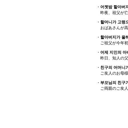
・
어젯밤 할아버
昨夜、祖父が
・
할머니가 고령
おばあさんが
・
할아버지가 올해
ご祖父が今年
・
어제 지인의 아
昨日、知人の
・
친구의 어머니가
ご友人のお母
・
부모님의 친구
ご両親のご友