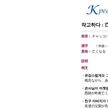
작고하다 :
発音：
チャッコ
：
漢字
作故～
意味：
亡くなる
説明
例文
・
유감스럽게도 그
残念ながら、
・
은사님이 어젯
恩師が昨夜亡
・
친구 아버지가 
友達の父親が