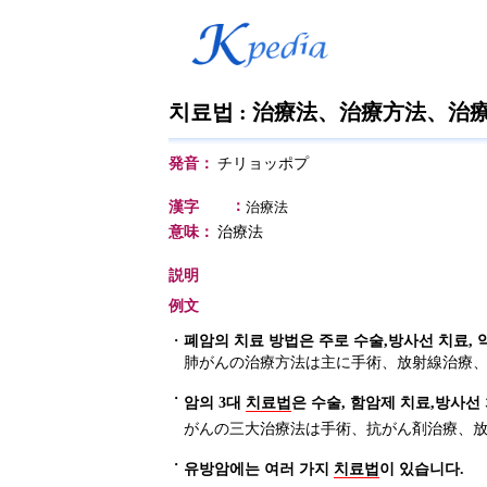
치료법 : 治療法、治療方法、治
発音：
チリョッポプ
：
漢字
治療法
意味：
治療法
説明
例文
・
폐암의 치료 방법은 주로 수술,방사선 치료, 
肺がんの治療方法は主に手術、放射線治療
・
암의 3대
치료법
은 수술, 함암제 치료,방사선
がんの三大治療法は手術、抗がん剤治療、
・
유방암에는 여러 가지
치료법
이 있습니다.