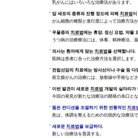
乳がんにはいろいろな治療法があります。
・
암 세포의 종류와 진행 정도에 의해
치료법
이
がん細胞の種類と進行度によって治療方法
・
우울증의
치료법
에는 휴양, 정신 요법, 약물
うつ病の治療療法には、休養、精神療法、
・
의사는 환자에게 맞는
치료법
을 선택합니다.
医師は患者に合った治療方法を選択します
・
전립선암의 치료에는 방사선이나 수술 등 
前立腺がんの治療には、放射線や手術など
・
이번 발견이 새로운
치료법
개발의 실마리가 
今回の発見が新たな治療法の開発の糸口と
・
뜸은 컨디션을 조절하기 위한 전통적인
치료
灸は、体調を整えるための伝統的な治療法
・
새로운
치료법
을 보급하다.
新しい治療法を普及する。