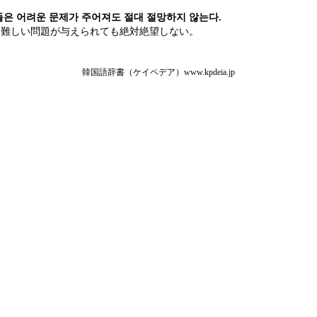
은 어려운 문제가 주어져도 절대 절망하지 않는다.
は難しい問題が与えられても絶対絶望しない。
韓国語辞書（ケイペデア）www.kpdeia.jp