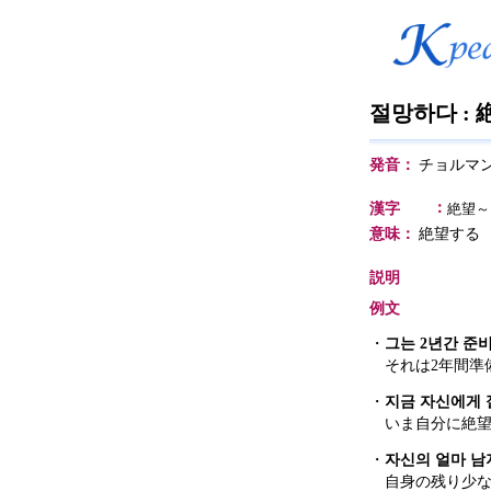
절망하다 :
発音：
チョルマ
：
漢字
絶望～
意味：
絶望する
説明
例文
・
그는 2년간 준
それは2年間準
・
지금 자신에게 
いま自分に絶
・
자신의 얼마 남
自身の残り少