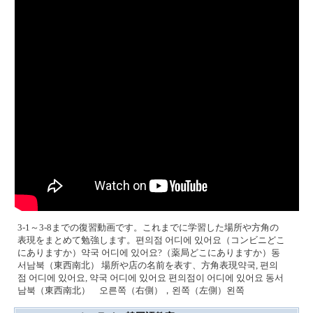
3-1～3-8までの復習動画です。これまでに学習した場所や方角の
表現をまとめて勉強します。편의점 어디에 있어요（コンビニどこ
にありますか）약국 어디에 있어요?（薬局どこにありますか）동
서남북（東西南北） 場所や店の名前を表す、方角表現약국, 편의
점 어디에 있어요, 약국 어디에 있어요 편의점이 어디에 있어요 동서
남북（東西南北） 오른쪽（右側），왼쪽（左側）왼쪽