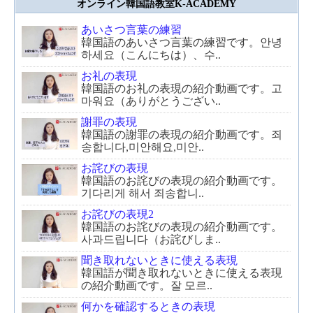
オンライン韓国語教室K-ACADEMY
あいさつ言葉の練習
韓国語のあいさつ言葉の練習です。안녕
하세요（こんにちは）、수..
お礼の表現
韓国語のお礼の表現の紹介動画です。고
마워요（ありがとうござい..
謝罪の表現
韓国語の謝罪の表現の紹介動画です。죄
송합니다,미안해요,미안..
お詫びの表現
韓国語のお詫びの表現の紹介動画です。
기다리게 해서 죄송합니..
お詫びの表現2
韓国語のお詫びの表現の紹介動画です。
사과드립니다（お詫びしま..
聞き取れないときに使える表現
韓国語が聞き取れないときに使える表現
の紹介動画です。잘 모르..
何かを確認するときの表現