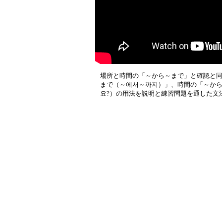
場所と時間の「～から～まで」と確認と同
まで（～에서～까지）」、時間の「～から
요?）の用法を説明と練習問題を通した文