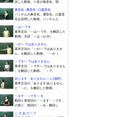
説した動画。ㅎ音が無音化、弱..
鼻音化 / 農音化 / 口蓋音化
パッチムの鼻音化、濃音化、口蓋音
化を説明した動画。パッチムと..
～は/～です
基本文法「～は/～です」を解説した
動画。主語「～は（는/은）..
～が/～ではありません
基本文法の「～が/～ではありませ
ん」を解説した動画。「～が（..
～です/～ではありません
基本文法「～です/～ではありません
」を解説した動画。「～で..
あります・ありません/～に(場所)
基本文法の「あります/ありません」
と「～に」を解説した動画。..
～ます・～です/～を
動詞と形容詞の「～ます・～です」
の形と、助詞の「～を」解説し..
こ,そ,あ,ど/～て