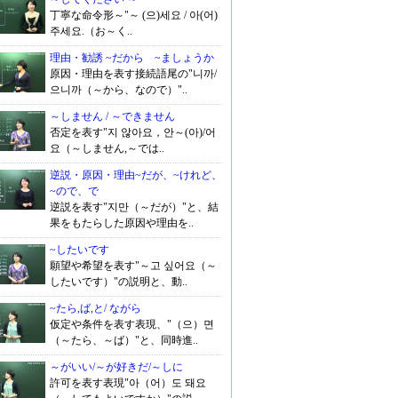
丁寧な命令形～"～ (으)세요 / 아(어)
주세요.（お～く..
理由・勧誘 ~だから ~ましょうか
原因・理由を表す接続語尾の"니까/
으니까（～から、なので）"..
～しません / ～できません
否定を表す"지 않아요，안～(아)/어
요（～しません,～では..
逆説・原因・理由~だが、~けれど、
~ので、で
逆説を表す"지만（～だが）"と、結
果をもたらした原因や理由を..
~したいです
願望や希望を表す"～고 싶어요（～
したいです）"の説明と、動..
~たら,ば,と/ ながら
仮定や条件を表す表現、"（으）면
（～たら、～ば）"と、同時進..
～がいい/～が好きだ/～しに
許可を表す表現"아（어）도 돼요