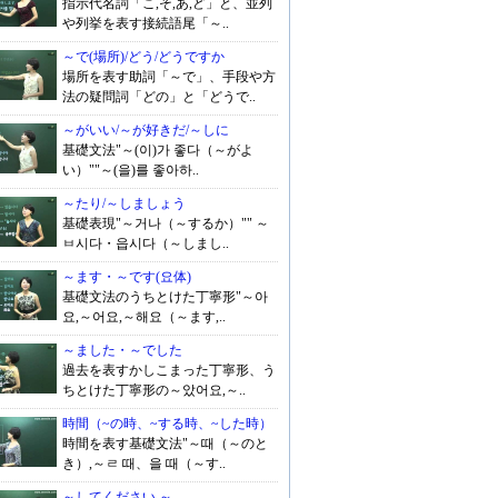
指示代名詞「こ,そ,あ,ど」と、並列
や列挙を表す接続語尾「～..
～で(場所)/どう/どうですか
場所を表す助詞「～で」、手段や方
法の疑問詞「どの」と「どうで..
～がいい/～が好きだ/～しに
基礎文法"～(이)가 좋다（～がよ
い）""～(을)를 좋아하..
～たり/～しましょう
基礎表現"～거나（～するか）"" ～
ㅂ시다・읍시다（～しまし..
～ます・～です(요体)
基礎文法のうちとけた丁寧形"～아
요,～어요,～해요（～ます,..
～ました・～でした
過去を表すかしこまった丁寧形、う
ちとけた丁寧形の～았어요,～..
時間（~の時、~する時、~した時）
時間を表す基礎文法"～때（～のと
き）,～ㄹ 때、을 때（～す..
～してください ～