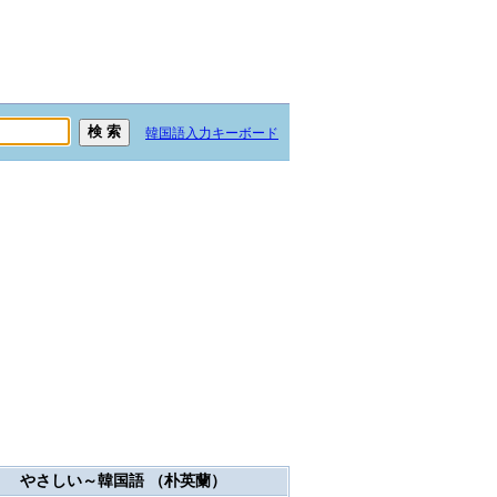
韓国語入力キーボード
やさしい～韓国語 （朴英蘭）