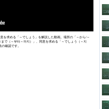
意を求める「～でしょう」を解説した動画。場所の「～から/～
/まで（～부터～까지）」、同意を求める「～でしょう（～지
法の確認です。