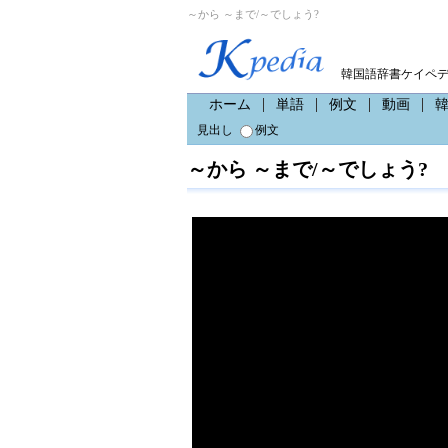
～から ～まで/～でしょう?
韓国語辞書ケイペ
ホーム
単語
例文
動画
見出し
例文
～から ～まで/～でしょう?