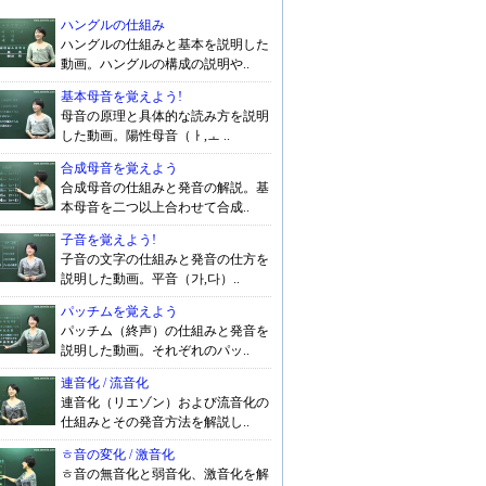
ハングルの仕組み
ハングルの仕組みと基本を説明した
動画。ハングルの構成の説明や..
基本母音を覚えよう!
母音の原理と具体的な読み方を説明
した動画。陽性母音（ㅏ,ㅗ ..
合成母音を覚えよう
合成母音の仕組みと発音の解説。基
本母音を二つ以上合わせて合成..
子音を覚えよう!
子音の文字の仕組みと発音の仕方を
説明した動画。平音（가,다）..
パッチムを覚えよう
パッチム（終声）の仕組みと発音を
説明した動画。それぞれのパッ..
連音化 / 流音化
連音化（リエゾン）および流音化の
仕組みとその発音方法を解説し..
ㅎ音の変化 / 激音化
ㅎ音の無音化と弱音化、激音化を解