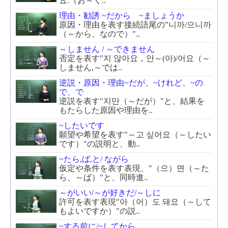
요.（お～く..
理由・勧誘 ~だから ~ましょうか
原因・理由を表す接続語尾の"니까/으니까
（～から、なので）"..
～しません / ～できません
否定を表す"지 않아요，안～(아)/어요（～
しません,～では..
逆説・原因・理由~だが、~けれど、~の
で、で
逆説を表す"지만（～だが）"と、結果を
もたらした原因や理由を..
~したいです
願望や希望を表す"～고 싶어요（～したい
です）"の説明と、動..
~たら,ば,と/ ながら
仮定や条件を表す表現、"（으）면（～た
ら、～ば）"と、同時進..
～がいい/～が好きだ/～しに
許可を表す表現"아（어）도 돼요（～して
もよいですか）"の説..
~する前に/~してから