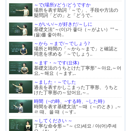
～で(場所)/どう/どうですか
場所を表す助詞「～で」、手段や方法の
疑問詞「どの」と「どうで..
～がいい/～が好きだ/～しに
基礎文法"～(이)가 좋다（～がよい）""～
(을)를 좋아하..
～から ～まで/～でしょう?
場所と時間の「～から～まで」と確認と
同意を求める「～でしょう..
～ます・～です(요体)
基礎文法のうちとけた丁寧形"～아요,～어
요,～해요（～ます,..
～ました・～でした
過去を表すかしこまった丁寧形、うちと
けた丁寧形の～았어요,～..
時間（~の時、~する時、~した時）
時間を表す基礎文法"～때（～のとき）,～
ㄹ 때、을 때（～す..
～してください ～
丁寧な命令形～"～ (으)세요 / 아(어)주세