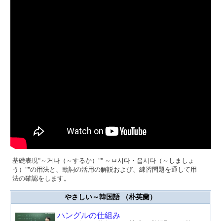
基礎表現"～거나（～するか）"" ～ㅂ시다・읍시다（～しましょ
う）""の用法と、動詞の活用の解説および、練習問題を通して用
法の確認をします。
やさしい～韓国語 （朴英蘭）
ハングルの仕組み