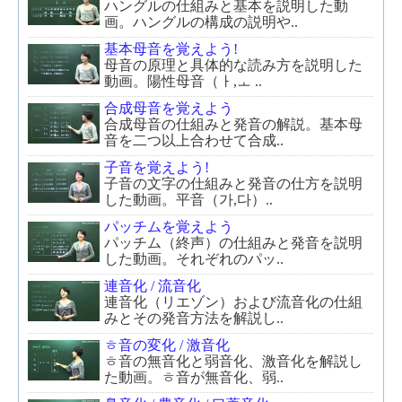
ハングルの仕組みと基本を説明した動
画。ハングルの構成の説明や..
基本母音を覚えよう!
母音の原理と具体的な読み方を説明した
動画。陽性母音（ㅏ,ㅗ ..
合成母音を覚えよう
合成母音の仕組みと発音の解説。基本母
音を二つ以上合わせて合成..
子音を覚えよう!
子音の文字の仕組みと発音の仕方を説明
した動画。平音（가,다）..
パッチムを覚えよう
パッチム（終声）の仕組みと発音を説明
した動画。それぞれのパッ..
連音化 / 流音化
連音化（リエゾン）および流音化の仕組
みとその発音方法を解説し..
ㅎ音の変化 / 激音化
ㅎ音の無音化と弱音化、激音化を解説し
た動画。ㅎ音が無音化、弱..