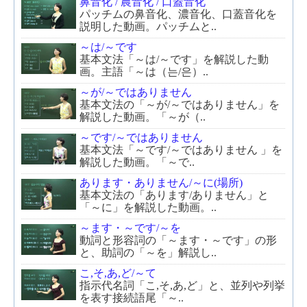
鼻音化 / 農音化 / 口蓋音化
パッチムの鼻音化、濃音化、口蓋音化を
説明した動画。パッチムと..
～は/～です
基本文法「～は/～です」を解説した動
画。主語「～は（는/은）..
～が/～ではありません
基本文法の「～が/～ではありません」を
解説した動画。「～が（..
～です/～ではありません
基本文法「～です/～ではありません 」を
解説した動画。「～で..
あります・ありません/～に(場所)
基本文法の「あります/ありません」と
「～に」を解説した動画。..
～ます・～です/～を
動詞と形容詞の「～ます・～です」の形
と、助詞の「～を」解説し..
こ,そ,あ,ど/～て
指示代名詞「こ,そ,あ,ど」と、並列や列挙
を表す接続語尾「～..