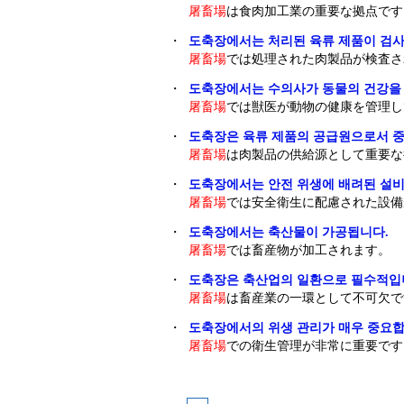
屠畜場
は食肉加工業の重要な拠点です
・
도축장에서는 처리된 육류 제품이 검사
屠畜場
では処理された肉製品が検査さ
・
도축장에서는 수의사가 동물의 건강을
屠畜場
では獣医が動物の健康を管理し
・
도축장은 육류 제품의 공급원으로서 중
屠畜場
は肉製品の供給源として重要な
・
도축장에서는 안전 위생에 배려된 설비
屠畜場
では安全衛生に配慮された設備
・
도축장에서는 축산물이 가공됩니다.
屠畜場
では畜産物が加工されます。
・
도축장은 축산업의 일환으로 필수적입
屠畜場
は畜産業の一環として不可欠で
・
도축장에서의 위생 관리가 매우 중요합
屠畜場
での衛生管理が非常に重要です