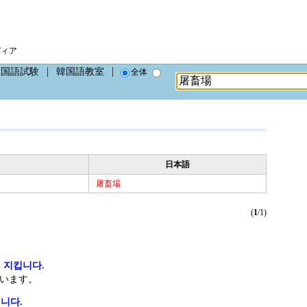
ディア
韓国語試験
韓国語教室
全体
日本語
屠畜場
(
1
/1)
 지킵니다.
います。
니다.