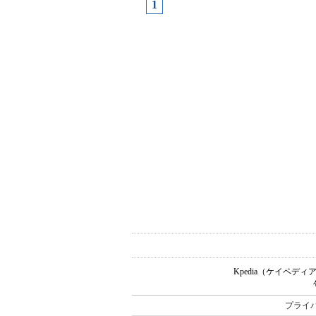
1
Kpedia（ケイペ
プライ