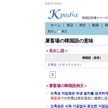
屠畜場 韓国語
韓国語辞書ケイペ
ホーム
単語
例文
動画
見出し
例文
屠畜場の韓国語の意味
＜見出し語＞
韓国語（発音）
도축장（トチュクジャン）
1
＜屠畜場の韓国語例文＞
・
도축장 작업원은 위생 절차를 엄격하게
屠畜場
での作業は衛生規定に厳密に従
・
도축장은 식육 가공업의 중요한 거점입