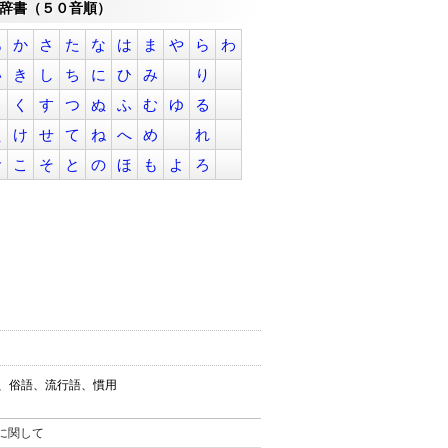
辞書（５０音順）
あ
か
さ
た
な
は
ま
や
ら
わ
い
き
し
ち
に
ひ
み
り
う
く
す
つ
ぬ
ふ
む
ゆ
る
え
け
せ
て
ね
へ
め
れ
お
こ
そ
と
の
ほ
も
よ
ろ
葉、俗語、流行語、慣用
。
に関して