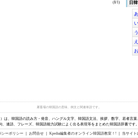
(
1
/1)
日韓
屠畜場の韓国語の意味、例文と関連単語です。
ディア）は、韓国語の読み方・発音、ハングル文字、韓国語文法、挨拶、数字、若者言
句、連語、フレーズ、韓国語能力試験によく出る表現等をまとめた韓国語辞書です
バシーポリシー
｜
お問合せ
｜
Kpedia編集者のオンライン韓国語教室！!
｜
当サイト