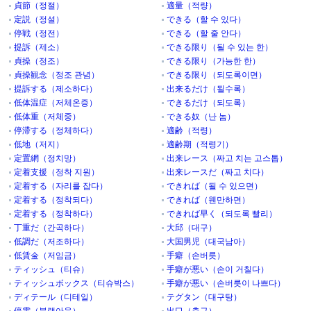
貞節（정절）
適量（적량）
定説（정설）
できる（할 수 있다）
停戦（정전）
できる（할 줄 안다）
提訴（제소）
できる限り（될 수 있는 한）
貞操（정조）
できる限り（가능한 한）
貞操観念（정조 관념）
できる限り（되도록이면）
提訴する（제소하다）
出来るだけ（될수록）
低体温症（저체온증）
できるだけ（되도록）
低体重（저체중）
できる奴（난 놈）
停滞する（정체하다）
適齢（적령）
低地（저지）
適齢期（적령기）
定置網（정치망）
出来レース（짜고 치는 고스톱）
定着支援（정착 지원）
出来レースだ（짜고 치다）
定着する（자리를 잡다）
できれば（될 수 있으면）
定着する（정착되다）
できれば（웬만하면）
定着する（정착하다）
できれば早く（되도록 빨리）
丁重だ（간곡하다）
大邱（대구）
低調だ（저조하다）
大国男児（대국남아）
低賃金（저임금）
手癖（손버릇）
ティッシュ（티슈）
手癖が悪い（손이 거칠다）
ティッシュボックス（티슈박스）
手癖が悪い（손버릇이 나쁘다）
ディテール（디테일）
テグタン（대구탕）