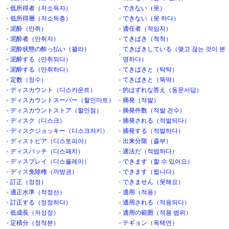
低所得者（저소득자）
できない（못）
低所得層（저소득층）
できない（못 하다）
泥酔（만취）
適任者（적임자）
泥酔者（만취자）
てきぱき（척척）
泥酔状態の酔っ払い（꽐라）
てきぱきしている（맺고 끊는 것이 분
泥酔する（만취되다）
명하다）
泥酔する（만취하다）
てきぱきと（탁탁）
定数（정수）
てきぱきと（뚝딱）
ディスカウント（디스카운트）
的はずれな答え（동문서답）
ディスカウントスーパー（할인마트）
摘発（적발）
ディスカウントストア（할인점）
摘発件数（적발 건수）
ディスク（디스크）
摘発される（적발되다）
ディスクジョッキー（디스크자키）
摘発する（적발하다）
ディストピア（디스토피아）
出来分限（졸부）
ディスパッチ（디스패치）
適法だ（적법하다）
ディスプレイ（디스플레이）
できます（할 수 있어요）
ディス免除権（까방권）
できます（됩니다）
訂正（정정）
できません（못해요）
適正水準（적정선）
適用（적용）
訂正する（정정하다）
適用される（적용되다）
低成長（저성장）
適用の範囲（적용 범위）
定積分（정적분）
テギョン（옥택연）