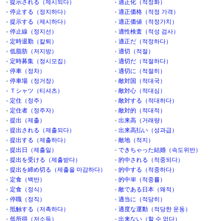
提示される（제시되다）
適正化（적정화）
停止する（정지하다）
適正価格（적정 가격）
提示する（제시하다）
適正価値（적정가치）
停止線（정지선）
適性検査（적성 검사）
定時退勤（칼퇴）
適正だ（적정하다）
低脂肪（저지방）
適切（적절）
定時募集（정시모집）
適切だ（적절하다）
停車（정차）
適切に（적절히）
停車場（정거장）
敵対国（적대국）
Ｔシャツ（티셔츠）
敵対心（적대심）
定住（정주）
敵対する（적대하다）
定住者（정주자）
敵対的（적대적）
提出（제출）
出来高（거래량）
提出される（제출되다）
出来高払い（성과급）
提出する（제출하다）
敵地（적지）
提出日（제출일）
できちゃった結婚（속도위반）
提出を受ける（제출받다）
的中される（적중되다）
提出を締め切る（제출을 마감하다）
的中する（적중하다）
定食（백반）
的中率（적중률）
定食（정식）
敵である日本（왜적）
停職（정직）
適当に（적당히）
抵触する（저촉하다）
適度な運動（적당한 운동）
低所得（저소득）
出来ない（할 수 없다）