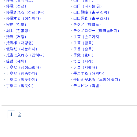
停電（블랙아웃）
出口（출구）
停電（정전）
出口（나가는 곳）
停電される（정전되다）
出口戦略（출구 전략）
停電する（정전하다）
出口調査（출구 조사）
程度（정도）
テクノ（테크노）
泥土（진흙탕）
テクノロジー（테크놀러지）
抵当（저당）
手首（손모가지）
抵当権（저당권）
手首（팔목）
低脳だ（저능하다）
手首（손목）
抵当に入れる（잡히다）
手鍬（호미）
提督（제독）
てこ（지레）
丁寧だ（정성스럽다）
テコ（지렛대）
丁寧だ（정중하다）
手こずる（애먹다）
丁寧に（깍듯하게）
手応えがある（느낌이 좋다）
丁寧に（깍듯이）
デコピン（딱밤）
1
2