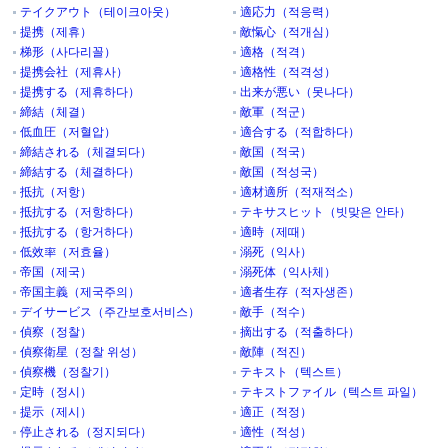
テイクアウト（테이크아웃）
適応力（적응력）
提携（제휴）
敵愾心（적개심）
梯形（사다리꼴）
適格（적격）
提携会社（제휴사）
適格性（적격성）
提携する（제휴하다）
出来が悪い（못나다）
締結（체결）
敵軍（적군）
低血圧（저혈압）
適合する（적합하다）
締結される（체결되다）
敵国（적국）
締結する（체결하다）
敵国（적성국）
抵抗（저항）
適材適所（적재적소）
抵抗する（저항하다）
テキサスヒット（빗맞은 안타）
抵抗する（항거하다）
適時（제때）
低效率（저효율）
溺死（익사）
帝国（제국）
溺死体（익사체）
帝国主義（제국주의）
適者生存（적자생존）
デイサービス（주간보호서비스）
敵手（적수）
偵察（정찰）
摘出する（적출하다）
偵察衛星（정찰 위성）
敵陣（적진）
偵察機（정찰기）
テキスト（텍스트）
定時（정시）
テキストファイル（텍스트 파일）
提示（제시）
適正（적정）
停止される（정지되다）
適性（적성）