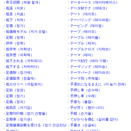
帝王切開（제왕 절개）
データベース（데이터베이스）
低温（저온）
データ財テク（데테크）
低音（저음）
デート（데이트）
低下（저하）
テーパリング（테이퍼링）
定価（정가）
テーピング（테이핑）
低価格モデル（저가 모델）
テープ（테이프）
定額（정액）
テーブル（테이블）
停学（정학）
テーブル（탁자）
低学年（저학년）
テーブルクロス（식탁보）
低学歴（저학력）
テーマ（테마）
低下される（저하되다）
テーマ紀行（테마 기행）
低下する（저하하다）
テーマソング（테마송）
定価制（정가제）
テーマパーク（테마파크）
定価販売（정찰제）
テーマ別（주제별）
低カロリー（저칼로리）
手遅れになるまえに（더 늦기 전에）
定款（정관）
手押し車（손수레）
定期（정기）
手押し車（수레）
定義（정의）
手落ち（불찰）
低気圧（저기압）
手が空く（짬이 나다）
定期刊行物（정기 간행물）
手鏡（손거울）
定期券（정기권）
てがかりを掴む（갈피를 잡다）
定期健康診断を受ける（정기 건강진단
手書き（손글씨）