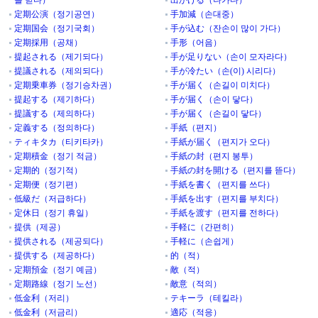
을 받다）
出かける（나가다）
定期公演（정기공연）
手加減（손대중）
定期国会（정기국회）
手が込む（잔손이 많이 가다）
定期採用（공채）
手形（어음）
提起される（제기되다）
手が足りない（손이 모자라다）
提議される（제의되다）
手が冷たい（손(이) 시리다）
定期乗車券（정기승차권）
手が届く（손길이 미치다）
提起する（제기하다）
手が届く（손이 닿다）
提議する（제의하다）
手が届く（손길이 닿다）
定義する（정의하다）
手紙（편지）
ティキタカ（티키타카）
手紙が届く（편지가 오다）
定期積金（정기 적금）
手紙の封（편지 봉투）
定期的（정기적）
手紙の封を開ける（편지를 뜯다）
定期便（정기편）
手紙を書く（편지를 쓰다）
低級だ（저급하다）
手紙を出す（편지를 부치다）
定休日（정기 휴일）
手紙を渡す（편지를 전하다）
提供（제공）
手軽に（간편히）
提供される（제공되다）
手軽に（손쉽게）
提供する（제공하다）
的（적）
定期預金（정기 예금）
敵（적）
定期路線（정기 노선）
敵意（적의）
低金利（저리）
テキーラ（테킬라）
低金利（저금리）
適応（적응）