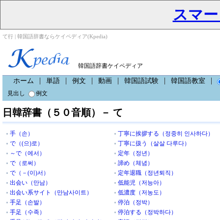
スマー
て行 | 韓国語辞書ならケイペディア(Kpedia)
韓国語辞書ケイペディア
ホーム
単語
例文
動画
韓国語試験
韓国語教室
見出し
例文
日韓辞書（５０音順）－ て
手（손）
丁寧に挨拶する（정중히 인사하다）
で（(으)로）
丁寧に扱う（살살 다루다）
～で（에서）
定年（정년）
で（로써）
諦め（체념）
で（－(이)서）
定年退職（정년퇴직）
出会い（만남）
低能児（저능아）
出会い系サイト（만남사이트）
低濃度（저농도）
手足（손발）
停泊（정박）
手足（수족）
停泊する（정박하다）