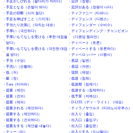
手足がしびれる（팔다리가 저리다）
定評（정평）
手足となる（손발이 되다）
定評がある（정평이 나다）
手足の切断（사지 절단）
ティファニー（티파니）
手足を伸ばすこと（기지개）
ディフェンス（디펜스）
手当たり次第に（닥치는 대로）
ディフェンダー（수비수）
手厚い（극진하다）
ディフェンディング・チャンピオン
手厚いもてなしを受ける（후한 대접을
（디펜딩 챔피언）
받다）
ディベート（토론）
手厚いもてなしを受ける（극진한 대접
ディベートする（토론하다）
을 받다）
ディベロッパー（시행사）
手当（수당）
底辺（밑변）
手洗い（손빨래）
底辺（저변）
低（저）
堤防（제방）
艇（정）
低迷（침체）
T-ara（티아라）
低迷期（침체기）
提案（제안）
低迷する（침체하다）
提案（건의）
低予算（저예산）
提案（제의）
D-LITE（ディ・ライト）（대성）
提案される（제안되다）
ティラノサウルス（티라노사우루스）
提案する（제안하다）
出入り（출입）
提案する（건의하다）
出入口（출입구）
提案をする（제안을 내놓다）
出入口（출입문）
ティー（티）
出入りする（드나들다）