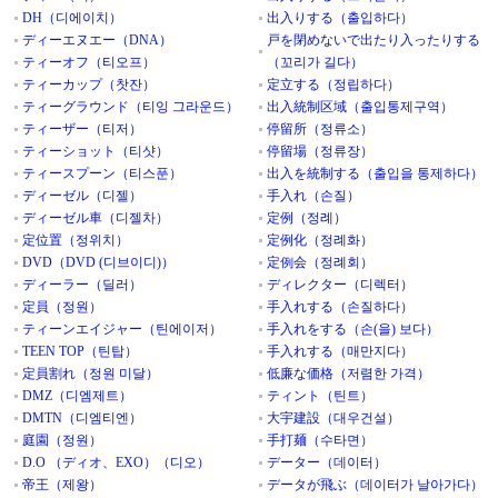
DH（디에이치）
出入りする（출입하다）
ディーエヌエー（DNA）
戸を閉めないで出たり入ったりする
ティーオフ（티오프）
（꼬리가 길다）
ティーカップ（찻잔）
定立する（정립하다）
ティーグラウンド（티잉 그라운드）
出入統制区域（출입통제구역）
ティーザー（티저）
停留所（정류소）
ティーショット（티샷）
停留場（정류장）
ティースプーン（티스푼）
出入を統制する（출입을 통제하다）
ディーゼル（디젤）
手入れ（손질）
ディーゼル車（디젤차）
定例（정례）
定位置（정위치）
定例化（정례화）
DVD（DVD (디브이디)）
定例会（정례회）
ディーラー（딜러）
ディレクター（디렉터）
定員（정원）
手入れする（손질하다）
ティーンエイジャー（틴에이저）
手入れをする（손(을) 보다）
TEEN TOP（틴탑）
手入れする（매만지다）
定員割れ（정원 미달）
低廉な価格（저렴한 가격）
DMZ（디엠제트）
ティント（틴트）
DMTN（디엠티엔）
大宇建設（대우건설）
庭園（정원）
手打麺（수타면）
D.O （ディオ、EXO）（디오）
データー（데이터）
帝王（제왕）
データが飛ぶ（데이터가 날아가다）