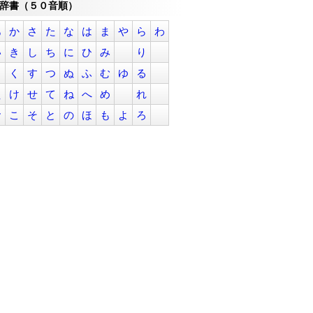
辞書（５０音順）
あ
か
さ
た
な
は
ま
や
ら
わ
い
き
し
ち
に
ひ
み
り
う
く
す
つ
ぬ
ふ
む
ゆ
る
え
け
せ
て
ね
へ
め
れ
お
こ
そ
と
の
ほ
も
よ
ろ