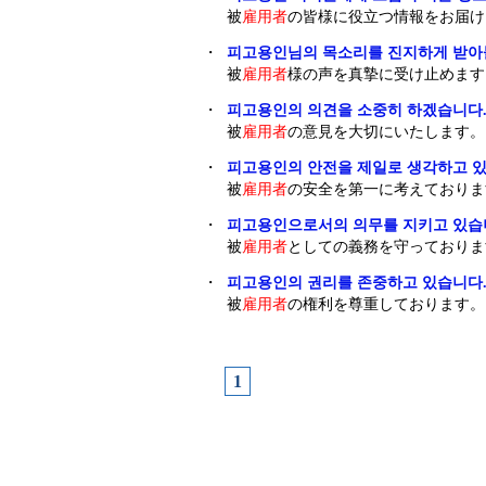
被
雇用者
の皆様に役立つ情報をお届け
・
피고용인님의 목소리를 진지하게 받아
被
雇用者
様の声を真摯に受け止めます
・
피고용인의 의견을 소중히 하겠습니다
被
雇用者
の意見を大切にいたします。
・
피고용인의 안전을 제일로 생각하고 있
被
雇用者
の安全を第一に考えておりま
・
피고용인으로서의 의무를 지키고 있습
被
雇用者
としての義務を守っておりま
・
피고용인의 권리를 존중하고 있습니다
被
雇用者
の権利を尊重しております。
1