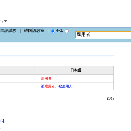
ディア
韓国語試験
韓国語教室
全体
日本語
雇用者
被
雇用者
、被雇用人
(
1
/1)
다.
。