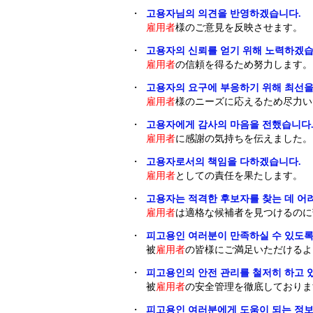
・
고용자님의 의견을 반영하겠습니다.
雇用者
様のご意見を反映させます。
・
고용자의 신뢰를 얻기 위해 노력하겠습
雇用者
の信頼を得るため努力します。
・
고용자의 요구에 부응하기 위해 최선을
雇用者
様のニーズに応えるため尽力い
・
고용자에게 감사의 마음을 전했습니다
雇用者
に感謝の気持ちを伝えました。
・
고용자로서의 책임을 다하겠습니다.
雇用者
としての責任を果たします。
・
고용자는 적격한 후보자를 찾는 데 어
雇用者
は適格な候補者を見つけるのに
・
피고용인 여러분이 만족하실 수 있도록
被
雇用者
の皆様にご満足いただけるよ
・
피고용인의 안전 관리를 철저히 하고 
被
雇用者
の安全管理を徹底しておりま
・
피고용인 여러분에게 도움이 되는 정보