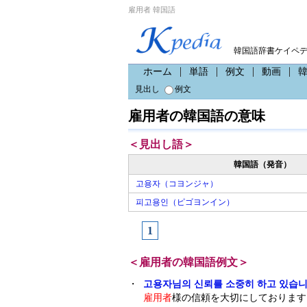
雇用者 韓国語
韓国語辞書ケイペ
ホーム
単語
例文
動画
見出し
例文
雇用者の韓国語の意味
＜見出し語＞
韓国語（発音）
고용자（コヨンジャ）
피고용인（ピゴヨンイン）
1
＜雇用者の韓国語例文＞
・
고용자님의 신뢰를 소중히 하고 있습니
雇用者
様の信頼を大切にしております