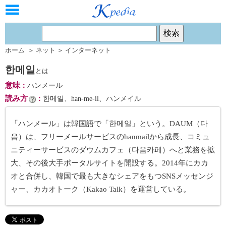
ホーム
＞
ネット
＞
インターネット
한메일
とは
意味
：
ハンメール
読み方
：
한메일、han-me-il、ハンメイル
「ハンメール」は韓国語で「한메일」という。DAUM（다
음）は、フリーメールサービスのhanmailから成長、コミュ
ニティーサービスのダウムカフェ（다음카페）へと業務を拡
大、その後大手ポータルサイトを開設する。2014年にカカ
オと合併し、韓国で最も大きなシェアをもつSNSメッセンジ
ャー、カカオトーク（Kakao Talk）を運営している。