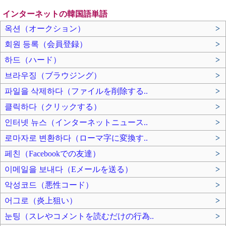
インターネットの韓国語単語
옥션（オークション）
>
회원 등록（会員登録）
>
하드（ハード）
>
브라우징（ブラウジング）
>
파일을 삭제하다（ファイルを削除する..
>
클릭하다（クリックする）
>
인터넷 뉴스（インターネットニュース..
>
로마자로 변환하다（ローマ字に変換す..
>
페친（Facebookでの友達）
>
이메일을 보내다（Eメールを送る）
>
악성코드（悪性コード）
>
어그로（炎上狙い）
>
눈팅（スレやコメントを読むだけの行為..
>