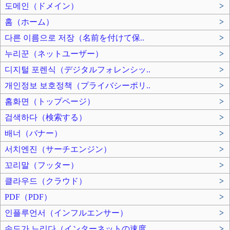
도메인（ドメイン）
>
홈（ホーム）
>
다른 이름으로 저장（名前を付けて保..
>
누리꾼（ネットユーザー）
>
디지털 포렌식（デジタルフォレンシッ..
>
개인정보 보호정책（プライバシーポリ..
>
홈화면（トップページ）
>
검색하다（検索する）
>
배너（バナー）
>
서치엔진（サーチエンジン）
>
꼬리말（フッター）
>
클라우드（クラウド）
>
PDF（PDF）
>
인플루언서（インフルエンサー）
>
속도가 느리다（インターネットの速度..
>