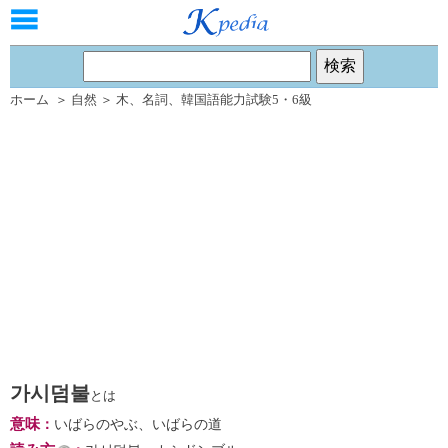
ホーム
＞
自然
＞
木
、
名詞
、
韓国語能力試験5・6級
가시덤불
とは
意味
：
いばらのやぶ、いばらの道