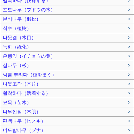
벌목하다（伐採する）
>
포도나무（ブドウの木）
>
분비나무（椴松）
>
식수（植樹）
>
나뭇결（木目）
>
녹화（綠化）
>
은행잎（イチョウの葉）
>
삼나무（杉）
>
씨를 뿌리다（種をまく）
>
나뭇조각（木片）
>
활착하다（活着する）
>
묘목（苗木）
>
나무껍질（木肌）
>
편백나무（ヒノキ）
>
너도밤나무（ブナ）
>