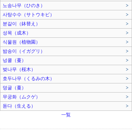
노송나무（ひのき）
>
사탕수수（サトウキビ）
>
분갈이（鉢替え）
>
성목（成木）
>
식물원（植物園）
>
밤송이（イガグリ）
>
넝쿨（蔓）
>
벚나무（桜木）
>
호두나무（くるみの木）
>
덩굴（蔓）
>
무궁화（ムクゲ）
>
돋다（生える）
>
一覧