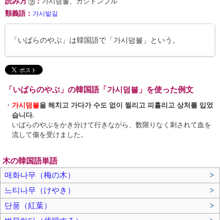
読み方
：
가시덤불、カシドンブル
類義語
：
가시밭길
「いばらのやぶ」は韓国語で「가시덤불」という。
「いばらのやぶ」の韓国語「가시덤불」を使った例文
・
가시덤불
을 헤치고 가다가 수도 없이 찔리고 피흘리고 상처를 입었
습니다.
いばらのやぶをかき分けて行きながら、数限りなく刺されて血を
流して傷を受けました。
木の韓国語単語
매화나무（梅の木）
>
느티나무（けやき）
>
단풍（紅葉）
>