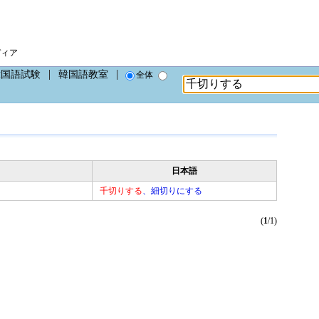
ディア
韓国語試験
韓国語教室
全体
日本語
千切りする
、細切りにする
(
1
/1)