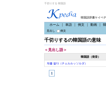
千切りする 韓国語
韓国語辞書ケイペ
ホーム
単語
例文
動画
見出し
例文
千切りするの韓国語の意味
＜見出し語＞
韓国語（発音）
채를 썰다（チェルルッソルダ）
1