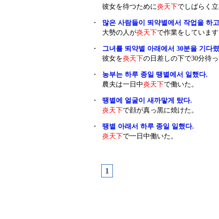
彼女を待つために
炎天下
でしばらく立
・
많은 사람들이 뙤약볕에서 작업을 하고
大勢の人が
炎天下
で作業をしています
・
그녀를 뙤약볕 아래에서 30분을 기다렸
彼女を
炎天下
の日差しの下で30分待っ
・
농부는 하루 종일 땡볕에서 일했다.
農夫は一日中
炎天下
で働いた。
・
땡볕에 얼굴이 새까맣게 탔다.
炎天下
で顔が真っ黒に焼けた。
・
땡볕 아래서 하루 종일 일했다.
炎天下
で一日中働いた。
1