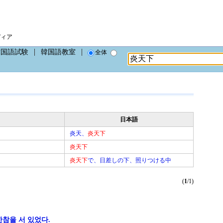
ディア
韓国語試験
韓国語教室
全体
日本語
炎天、
炎天下
炎天下
炎天下
で、日差しの下、照りつける中
(
1
/1)
참을 서 있었다.