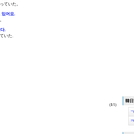
っていた。
 있어요.
。
다.
ていた.
韓日
(
1
/1)