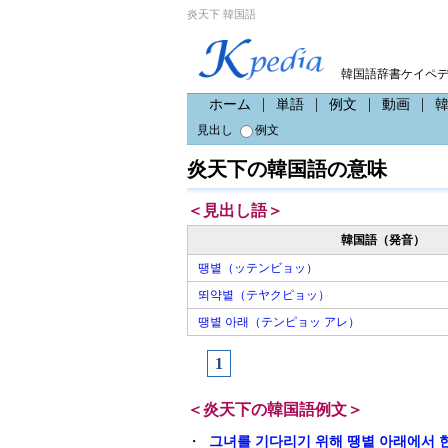
炎天下 韓国語
韓国語辞書ケイペ
ホーム
単語
例文
動画
見出し
例文
炎天下の韓国語の意味
＜見出し語＞
韓国語（発音）
땡볕（ッテンビョッ）
뙤약볕（テヤクピョッ）
땡볕 아래（テンピョッ アレ）
1
＜炎天下の韓国語例文＞
・
그녀를 기다리기 위해 땡볕 아래에서 한