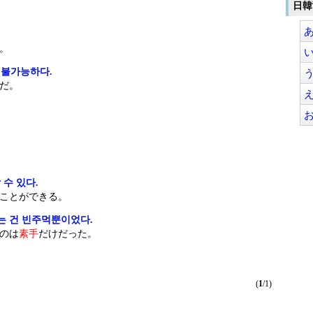
日韓
.
。
 불가능하다.
だ。
.
수 있다.
ことができる。
는 건 빈주먹뿐이었다.
のは
素手
だけだった。
(
1
/1)