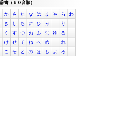
辞書（５０音順）
あ
か
さ
た
な
は
ま
や
ら
わ
い
き
し
ち
に
ひ
み
り
う
く
す
つ
ぬ
ふ
む
ゆ
る
え
け
せ
て
ね
へ
め
れ
お
こ
そ
と
の
ほ
も
よ
ろ