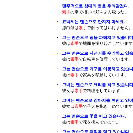
・
맨주먹으로 상대의 뺨을 후려갈겼다.
素手
の拳で相手の頬をぶん殴った。
・
표백제는 맨손으로 만지지 마세요.
漂白剤は
素手
で触ってはいけません。
・
그는 맨손으로 땅을 파헤치고 있습니다
彼は
素手
で地面を掘り起こしています
・
그는 맨손으로 자전거를 수리하고 있습
彼は
素手
で自転車を修理しています。
・
그는 맨손으로 가구를 이동하고 있습니
彼は
素手
で家具を移動しています。
・
그녀는 맨손으로 요리를 하고 있습니다
彼女は
素手
で料理をしています。
・
그녀는 맨손으로 강아지를 껴안고 있어
彼女は
素手
で子犬を抱きしめています
・
그는 맨손으로 꽃을 따고 있습니다.
彼は
素手
で花を摘んでいます。
・
그는 맨손으로 과일을 먹고 있습니다.