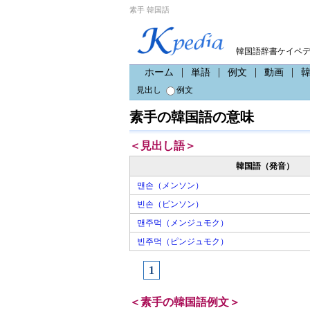
素手 韓国語
韓国語辞書ケイペ
ホーム
単語
例文
動画
見出し
例文
素手の韓国語の意味
＜見出し語＞
韓国語（発音）
맨손（メンソン）
빈손（ピンソン）
맨주먹（メンジュモク）
빈주먹（ピンジュモク）
1
＜素手の韓国語例文＞