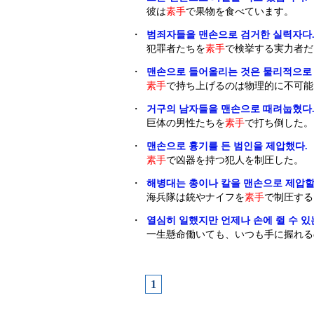
彼は
素手
で果物を食べています。
・
범죄자들을 맨손으로 검거한 실력자다
犯罪者たちを
素手
で検挙する実力者だ
・
맨손으로 들어올리는 것은 물리적으로
素手
で持ち上げるのは物理的に不可能
・
거구의 남자들을 맨손으로 때려눕혔다
巨体の男性たちを
素手
で打ち倒した。
・
맨손으로 흉기를 든 범인을 제압했다.
素手
で凶器を持つ犯人を制圧した。
・
해병대는 총이나 칼을 맨손으로 제압할 
海兵隊は銃やナイフを
素手
で制圧する
・
열심히 일했지만 언제나 손에 쥘 수 있
一生懸命働いても、いつも手に握れる
1