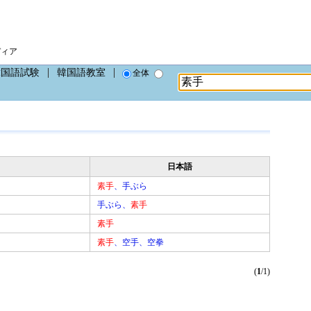
ディア
韓国語試験
韓国語教室
全体
日本語
素手
、手ぶら
手ぶら、
素手
素手
素手
、空手、空拳
(
1
/1)