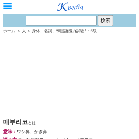
ホーム
＞
人
＞
身体
、
名詞
、
韓国語能力試験5・6級
매부리코
とは
意味
：
ワシ鼻、かぎ鼻