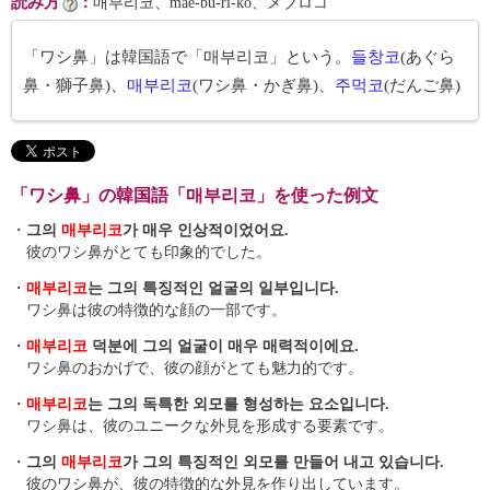
読み方
：
매부리코、mae-bu-ri-ko、メブロコ
「ワシ鼻」は韓国語で「매부리코」という。
들창코
(あぐら
鼻・獅子鼻)、
매부리코
(ワシ鼻・かぎ鼻)、
주먹코
(だんご鼻)
「ワシ鼻」の韓国語「매부리코」を使った例文
・
그의
매부리코
가 매우 인상적이었어요.
彼のワシ鼻がとても印象的でした。
・
매부리코
는 그의 특징적인 얼굴의 일부입니다.
ワシ鼻は彼の特徴的な顔の一部です。
・
매부리코
덕분에 그의 얼굴이 매우 매력적이에요.
ワシ鼻のおかげで、彼の顔がとても魅力的です。
・
매부리코
는 그의 독특한 외모를 형성하는 요소입니다.
ワシ鼻は、彼のユニークな外見を形成する要素です。
・
그의
매부리코
가 그의 특징적인 외모를 만들어 내고 있습니다.
彼のワシ鼻が、彼の特徴的な外見を作り出しています。