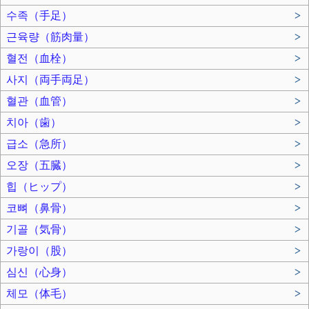
수족（手足）
>
근육량（筋肉量）
>
혈전（血栓）
>
사지（両手両足）
>
혈관（血管）
>
치아（歯）
>
급소（急所）
>
오장（五臓）
>
힙（ヒップ）
>
코뼈（鼻骨）
>
기골（気骨）
>
가랑이（股）
>
심신（心身）
>
체모（体毛）
>