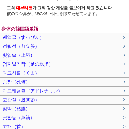
・
그의
매부리코
가 그의 강한 개성을 돋보이게 하고 있습니다.
彼のワシ鼻が、彼の強い個性を際立たせています。
身体の韓国語単語
맨얼굴（すっぴん）
>
전립선（前立腺）
>
윗입술（上唇）
>
엄지발가락（足の親指）
>
다크서클（くま）
>
송장（死骸）
>
아드레날린（アドレナリン）
>
고관절（股関節）
>
점막（粘膜）
>
콧잔등（鼻筋）
>
고개（首）
>