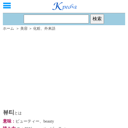
ホーム
＞
美容
＞
化粧
、
外来語
뷰티
とは
意味
：
ビューティー、beauty