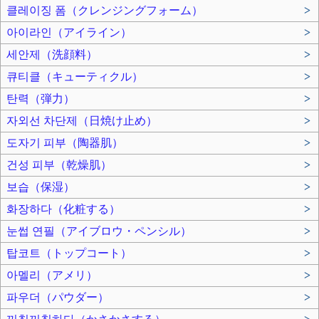
클레이징 폼（クレンジングフォーム）
>
아이라인（アイライン）
>
세안제（洗顔料）
>
큐티클（キューティクル）
>
탄력（弾力）
>
자외선 차단제（日焼け止め）
>
도자기 피부（陶器肌）
>
건성 피부（乾燥肌）
>
보습（保湿）
>
화장하다（化粧する）
>
눈썹 연필（アイブロウ・ペンシル）
>
탑코트（トップコート）
>
아멜리（アメリ）
>
파우더（パウダー）
>