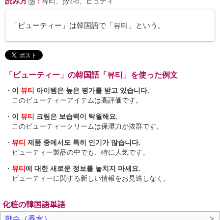
読み方
：
뷰티、pyu-ti、ピュティ
「ビューティー」は韓国語で「뷰티」という。
「ビューティー」の韓国語「뷰티」を使った例文
・
이
뷰티
아이템은 높은 평가를 받고 있습니다.
このビューティーアイテムは高評価です。
・
이
뷰티
크림은 보습력이 탁월해요.
このビューティークリームは保湿力が抜群です。
・
뷰티
제품 중에서도 특히 인기가 많습니다.
ビューティー製品の中でも、特に人気です。
・
뷰티
에 대한 새로운 정보를 놓치지 마세요.
ビューティーに関する新しい情報をお見逃しなく。
化粧の韓国語単語
향수（香水）
>