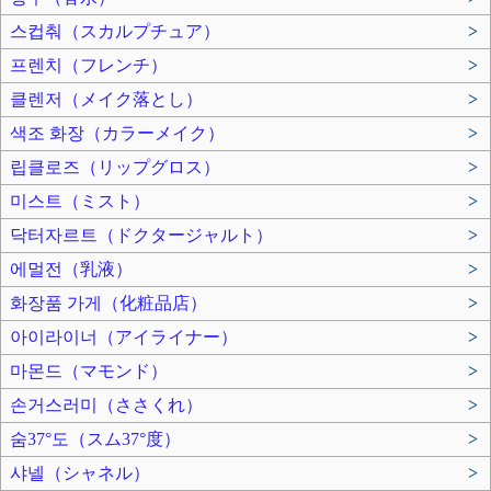
스컵춰（スカルプチュア）
>
프렌치（フレンチ）
>
클렌저（メイク落とし）
>
색조 화장（カラーメイク）
>
립클로즈（リップグロス）
>
미스트（ミスト）
>
닥터자르트（ドクタージャルト）
>
에멀전（乳液）
>
화장품 가게（化粧品店）
>
아이라이너（アイライナー）
>
마몬드（マモンド）
>
손거스러미（ささくれ）
>
숨37°도（スム37°度）
>
샤넬（シャネル）
>