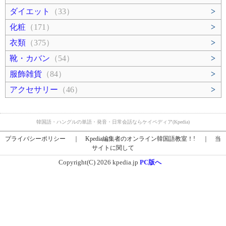
ダイエット
（33）
>
化粧
（171）
>
衣類
（375）
>
靴・カバン
（54）
>
服飾雑貨
（84）
>
アクセサリー
（46）
>
韓国語・ハングルの単語・発音・日常会話ならケイペディア(Kpedia)
プライバシーポリシー
｜
Kpedia編集者のオンライン韓国語教室！!
｜
当
サイトに関して
Copyright(C) 2026 kpedia.jp
PC版へ