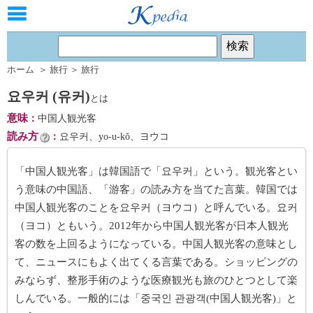
ホーム
＞
旅行
＞
旅行
요우커 (유커)
とは
意味
：
中国人観光客
読み方
：
요우커、yo-u-kŏ、ヨウコ
「中国人観光客」は韓国語で「요우커」という。観光客とい
う意味の中国語、「游客」の読み方を当てた言葉。韓国では
中国人観光客のことを요우커（ヨウコ）と呼んでいる。요커
（ヨコ）ともいう。2012年から中国人観光客が日本人観光
客の数を上回るようになっている。中国人観光客の意味とし
て、ニュースにもよく出てくる言葉である。ショッピングの
みならず、整形手術のような医療観光も旅のひとつとして楽
しんでいる。一般的には「중국인 관광객(中国人観光客)」と