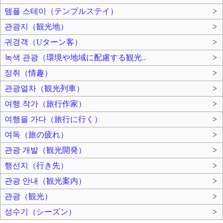
템플 스테이（テンプルステイ）
>
관광지（観光地）
>
귀경객（Uターン客）
>
녹색 관광（環境や地域に配慮する観光..
>
정취（情趣）
>
관광열차（観光列車）
>
여행 작가（旅行作家）
>
여행을 가다（旅行に行く）
>
여독（旅の疲れ）
>
관광 개발（観光開発）
>
행선지（行き先）
>
관광 안내（観光案内）
>
관광（観光）
>
성수기（シーズン）
>