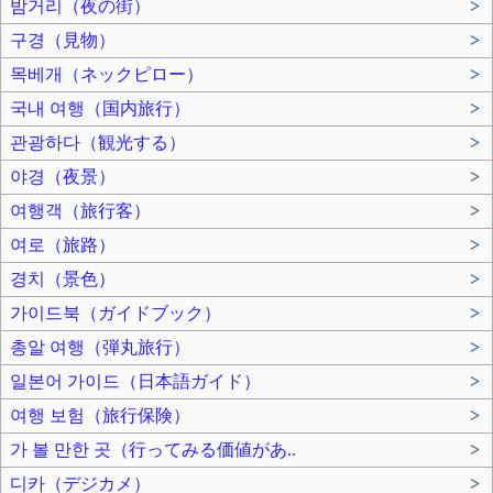
밤거리（夜の街）
>
구경（見物）
>
목베개（ネックピロー）
>
국내 여행（国内旅行）
>
관광하다（観光する）
>
야경（夜景）
>
여행객（旅行客）
>
여로（旅路）
>
경치（景色）
>
가이드북（ガイドブック）
>
총알 여행（弾丸旅行）
>
일본어 가이드（日本語ガイド）
>
여행 보험（旅行保険）
>
가 볼 만한 곳（行ってみる価値があ..
>
디카（デジカメ）
>