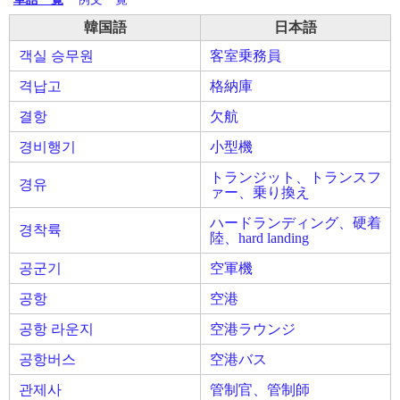
韓国語
日本語
객실 승무원
客室乗務員
격납고
格納庫
결항
欠航
경비행기
小型機
トランジット、トランスフ
경유
ァー、乗り換え
ハードランディング、硬着
경착륙
陸、hard landing
공군기
空軍機
공항
空港
공항 라운지
空港ラウンジ
공항버스
空港バス
관제사
管制官、管制師