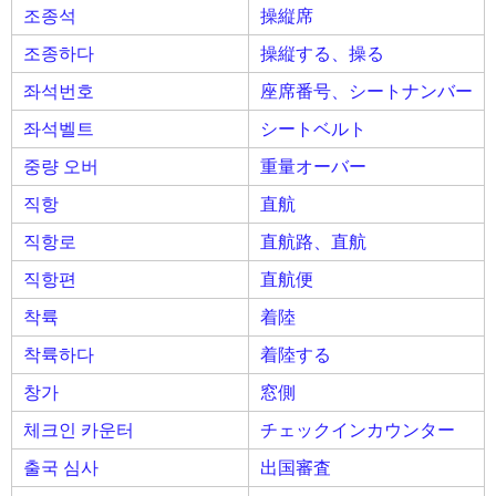
조종석
操縦席
조종하다
操縦する、操る
좌석번호
座席番号、シートナンバー
좌석벨트
シートベルト
중량 오버
重量オーバー
직항
直航
직항로
直航路、直航
직항편
直航便
착륙
着陸
착륙하다
着陸する
창가
窓側
체크인 카운터
チェックインカウンター
출국 심사
出国審査