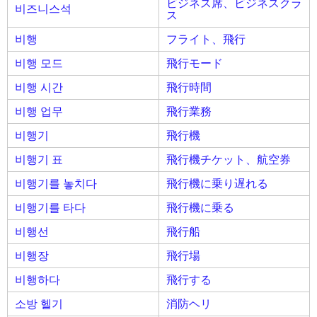
ビジネス席、ビジネスクラ
비즈니스석
ス
비행
フライト、飛行
비행 모드
飛行モード
비행 시간
飛行時間
비행 업무
飛行業務
비행기
飛行機
비행기 표
飛行機チケット、航空券
비행기를 놓치다
飛行機に乗り遅れる
비행기를 타다
飛行機に乗る
비행선
飛行船
비행장
飛行場
비행하다
飛行する
소방 헬기
消防ヘリ