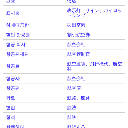
편명
便名
表示灯、サイン、パイロッ
표시등
トランプ
하네다공항
羽田空港
할인 항공권
割引航空券
항공 회사
航空会社
항공관제관
航空管制官
航空運賃、飛行機代、航空
항공료
料
항공사
航空会社
항공편
航空便
항로
航路、船路
항법
航法
항적
航跡
항행하다
航行する