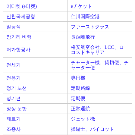
이티켓 (e티켓)
eチケット
인천국제공항
仁川国際空港
일등석
ファーストクラス
장거리 비행
長距離飛行
格安航空会社、LCC、ロー
저가항공사
コストキャリア
チャーター機、貸切便、チ
전세기
ャーター便
전용기
専用機
정기 노선
定期路線
정기편
定期便
정상 운항
正常運航
제트기
ジェット機
조종사
操縦士、パイロット