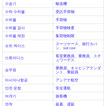
수송기
輸送機
수탁 수하물
受託手荷物
수하물
手荷物
수하물 검사
手荷物検査
수하물 제한
集荷物制限
スーツケース、旅行カバ
슈트 케이스
ン、suit case
客室乗務員、乗務員、スチ
스튜어디스
ュワーデス
乗務員、キャビンアテンダ
승무원
ント、乗組員
아시아나항공
アシアナ航空
안전 운항
安全運航
여객기
旅客機
연착
延着、遅延