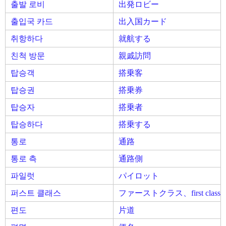
출발 로비
出発ロビー
출입국 카드
出入国カード
취항하다
就航する
친척 방문
親戚訪問
탑승객
搭乗客
탑승권
搭乗券
탑승자
搭乗者
탑승하다
搭乗する
통로
通路
통로 측
通路側
파일럿
パイロット
퍼스트 클래스
ファーストクラス、first class
편도
片道