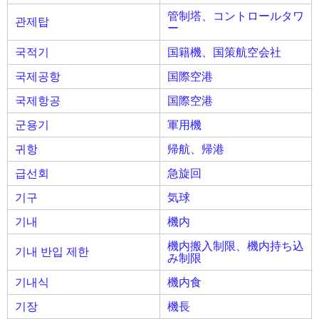
管制塔、コントロールタワ
관제탑
ー
국적기
国籍機、国策航空会社
국제공항
国際空港
국제항공
国際空港
군용기
軍用機
귀항
帰航、帰港
급선회
急旋回
기구
気球
기내
機内
機内搬入制限、機内持ち込
기내 반입 제한
み制限
기내식
機内食
기장
機長