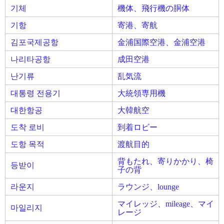
기체
機体、飛行機の胴体
기항
寄港、寄航
김포국제공항
金浦国際空港、金浦空港
나리타공항
成田空港
난기류
乱気流
대통령 전용기
大統領専用機
대한항공
大韓航空
도착 로비
到着ロビー
도항 목적
渡航目的
背もたれ、寄りかかり、椅
등받이
子の背
라운지
ラウンジ、lounge
マイレッジ、mileage、マイ
마일리지
レージ