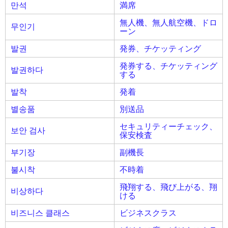
만석
満席
無人機、無人航空機、ドロ
무인기
ーン
발권
発券、チケッティング
発券する、チケッティング
발권하다
する
발착
発着
별송품
別送品
セキュリティーチェック、
보안 검사
保安検査
부기장
副機長
불시착
不時着
飛翔する、飛び上がる、翔
비상하다
ける
비즈니스 클래스
ビジネスクラス