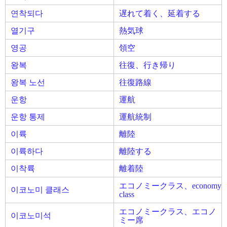
연착되다
遅れて着く、延着する
열기구
熱気球
영공
領空
왕복
往復、行き帰り
왕복 노선
往復路線
운항
運航
운항 통제
運航統制
이륙
離陸
이륙하다
離陸する
이착륙
離着陸
エコノミークラス、economy
이코노미 클래스
class
エコノミークラス、エコノ
이코노미석
ミー席