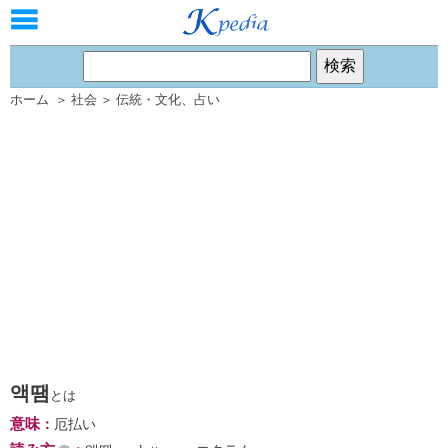
ホーム
＞
社会
＞
伝統・文化
、
占い
액땜
とは
意味
：
厄払い