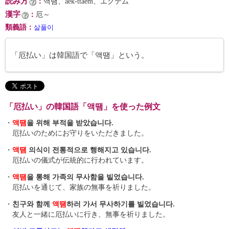
読み方
：
액땜、aek-ttaem、エクテム
漢字
：
厄～
類義語
：
살풀이
「厄払い」は韓国語で「액땜」という。
「厄払い」の韓国語「액땜」を使った例文
・
액땜
을 위해 부적을 받았습니다.
厄払いのためにお守りをいただきました。
・
액땜
의식이 전통적으로 행해지고 있습니다.
厄払いの儀式が伝統的に行われています。
・
액땜
을 통해 가족의 무사함을 빌었습니다.
厄払いを通じて、家族の無事を祈りました。
・
친구와 함께
액땜
하러 가서 무사하기를 빌었습니다.
友人と一緒に厄払いに行き、無事を祈りました。