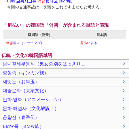
・
이번 교통사고는
액땜
했다고 생각해.
今回の交通事故は、災難をこれですませたと考えろ。
「厄払い」の韓国語「액땜」が含まれる単語と表現
韓国語（発音）
日本語
액땜
하다（エッテマダ）
厄払い
する
伝統・文化の韓国語単語
남녀칠세부동석（男女の別をはっきりし..
>
낑깡족（キンカン族）
>
세뱃돈（お年玉）
>
대중문화（大衆文化）
>
만화 영화（アニメーション）
>
문화 해설사（文化解説士）
>
춘향전（春香伝）
>
BMW족（BMW族）
>