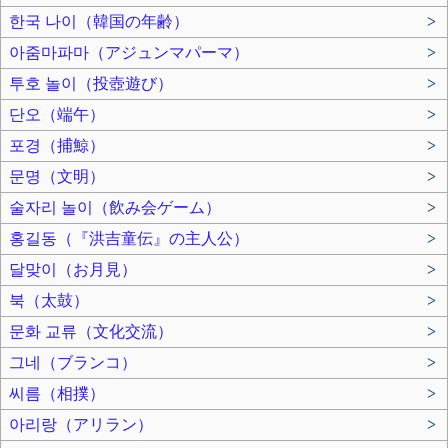
한국 나이（韓国の年齢）
>
아줌마파마（アジュンマパーマ）
>
투호 놀이（投壺遊び）
>
단오（端午）
>
포경（捕鯨）
>
문명（文明）
>
술자리 놀이（飲み会ゲーム）
>
홍길동（『洪吉童伝』の主人公）
>
달맞이（お月見）
>
북（太鼓）
>
문화 교류（文化交流）
>
그네（ブランコ）
>
씨름（相撲）
>
아리랑（アリラン）
>