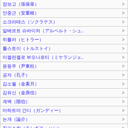
장보고（張保皐）
>
안중근（安重根）
>
소크라테스（ソクラテス）
>
알베르트 슈바이처（アルベルト・シュ..
>
히틀러（ヒトラー）
>
톨스토이（トルストイ）
>
미켈란젤로 부오나로티（ミケランジェ..
>
윤동주（尹東柱）
>
공자（孔子）
>
김소월（金素月）
>
김유신（金庾信）
>
계백（階伯）
>
마하트마 간디（ガンディー）
>
논개（論介）
>