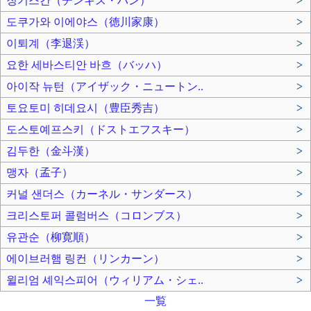
징기스칸（チンギス・ハン）
>
도쿠가와 이에야스（徳川家康）
>
이퇴계（李退渓）
>
요한 세바스티안 바흐（バッハ）
>
아이작 뉴턴（アイザック・ニュートン..
>
토요토미 히데요시（豊臣秀吉）
>
도스토예프스키（ドストエフスキー）
>
김두한（金斗漢）
>
맹자（孟子）
>
커널 샌더스（カーネル・サンダース）
>
크리스토퍼 콜럼버스（コロンブス）
>
유관순（柳寛順）
>
에이브러햄 링컨（リンカーン）
>
윌리엄 셰익스피어（ウィリアム・シェ..
>
一覧