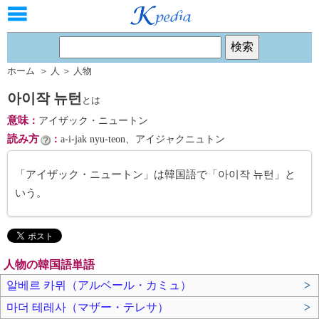
ホーム
＞
人
＞
人物
아이작 뉴턴
とは
意味
：
アイザック・ニュートン
読み方
：
a-i-jak nyu-teon、アイジャクニュトン
「アイザック・ニュートン」は韓国語で「아이작 뉴턴」と
いう。
人物の韓国語単語
알베르 카뮈（アルベール・カミュ）
>
마더 테레사（マザー・テレサ）
>