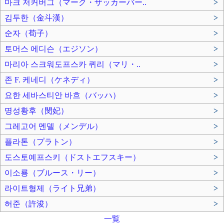
마크 저커버그（マーク・ザッカーバー..
>
김두한（金斗漢）
>
순자（荀子）
>
토머스 에디슨（エジソン）
>
마리아 스크워도프스카 퀴리（マリ・..
>
존 F. 케네디（ケネディ）
>
요한 세바스티안 바흐（バッハ）
>
명성황후（閔妃）
>
그레고어 멘델（メンデル）
>
플라톤（プラトン）
>
도스토예프스키（ドストエフスキー）
>
이소룡（ブルース・リー）
>
라이트형제（ライト兄弟）
>
허준（許浚）
>
一覧