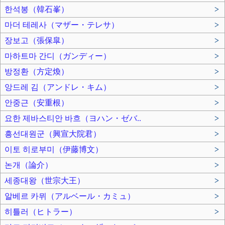
한석봉（韓石峯）
>
마더 테레사（マザー・テレサ）
>
장보고（張保皐）
>
마하트마 간디（ガンディー）
>
방정환（方定煥）
>
앙드레 김（アンドレ・キム）
>
안중근（安重根）
>
요한 제바스티안 바흐（ヨハン・ゼバ..
>
흥선대원군（興宣大院君）
>
이토 히로부미（伊藤博文）
>
논개（論介）
>
세종대왕（世宗大王）
>
알베르 카뮈（アルベール・カミュ）
>
히틀러（ヒトラー）
>