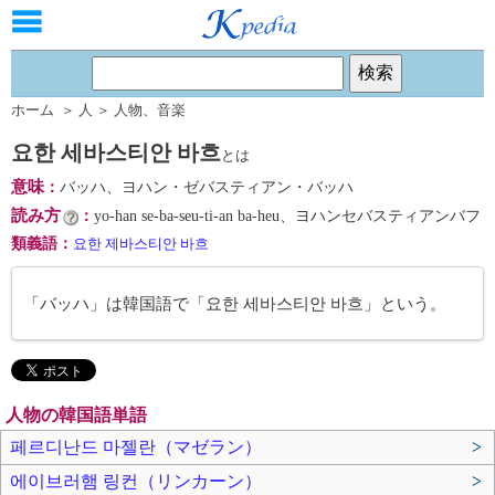
ホーム
＞
人
＞
人物
、
音楽
요한 세바스티안 바흐
とは
意味
：
バッハ、ヨハン・ゼバスティアン・バッハ
読み方
：
yo-han se-ba-seu-ti-an ba-heu、ヨハンセバスティアンバフ
類義語
：
요한 제바스티안 바흐
「バッハ」は韓国語で「요한 세바스티안 바흐」という。
人物の韓国語単語
페르디난드 마젤란（マゼラン）
>
에이브러햄 링컨（リンカーン）
>