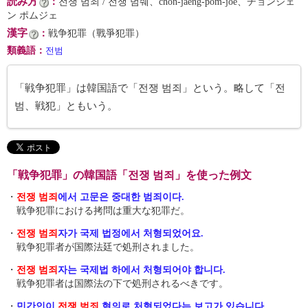
読み方
：
전쟁 범죄 / 전쟁 범줴、chŏn-jaeng-pŏm-joe、チョンジェ
ン ポムジェ
漢字
：
戦争犯罪（戰爭犯罪）
類義語
：
전범
「戦争犯罪」は韓国語で「전쟁 범죄」という。略して「전
범、戦犯」ともいう。
「戦争犯罪」の韓国語「전쟁 범죄」を使った例文
・
전쟁 범죄
에서 고문은 중대한 범죄이다.
戦争犯罪における拷問は重大な犯罪だ。
・
전쟁 범죄
자가 국제 법정에서 처형되었어요.
戦争犯罪者が国際法廷で処刑されました。
・
전쟁 범죄
자는 국제법 하에서 처형되어야 합니다.
戦争犯罪者は国際法の下で処刑されるべきです。
・
민간인이
전쟁 범죄
혐의로 처형되었다는 보고가 있습니다.