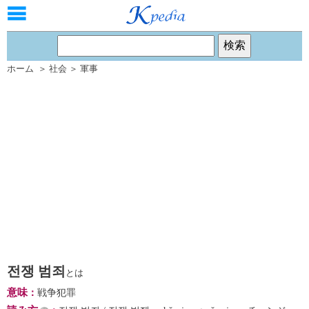
ホーム
＞
社会
＞
軍事
전쟁 범죄
とは
意味
：
戦争犯罪