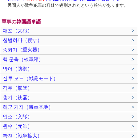
民間人が戦争犯罪の容疑で処刑されたという報告があります。
軍事の韓国語単語
대포（大砲）
>
침범하다（侵す）
>
중화기（重火器）
>
핵 군축（核軍縮）
>
방어（防御）
>
전투 모드（戦闘モード）
>
격추（撃墜）
>
총기（銃器）
>
해군 기지（海軍基地）
>
입소（入隊）
>
원수（元帥）
>
확전（戦争拡大）
>