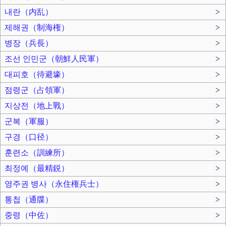
내란（内乱）
>
제해권（制海権）
>
병장（兵長）
>
조선 인민군（朝鮮人民軍）
>
대피호（待避壕）
>
점령군（占領軍）
>
지상전（地上戰）
>
군복（軍服）
>
구경（口径）
>
훈련소（訓練所）
>
최정예（最精鋭）
>
영주권 병사（永住権兵士）
>
통첩（通牒）
>
중령（中佐）
>