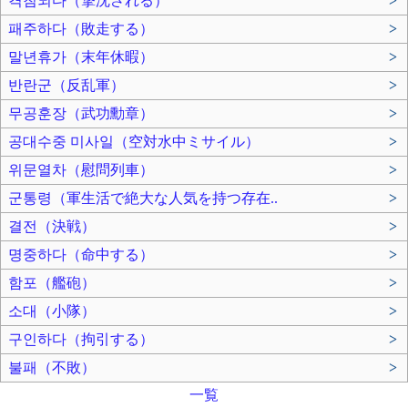
격침되다（撃沈される）
>
패주하다（敗走する）
>
말년휴가（末年休暇）
>
반란군（反乱軍）
>
무공훈장（武功勳章）
>
공대수중 미사일（空対水中ミサイル）
>
위문열차（慰問列車）
>
군통령（軍生活で絶大な人気を持つ存在..
>
결전（決戦）
>
명중하다（命中する）
>
함포（艦砲）
>
소대（小隊）
>
구인하다（拘引する）
>
불패（不敗）
>
一覧