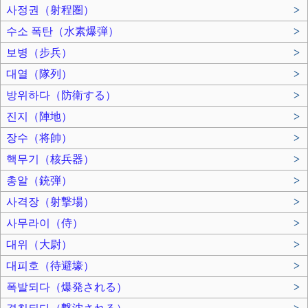
사정권（射程圏）
>
수소 폭탄（水素爆弾）
>
보병（步兵）
>
대열（隊列）
>
방위하다（防衛する）
>
진지（陣地）
>
장수（将帥）
>
핵무기（核兵器）
>
총알（銃弾）
>
사격장（射撃場）
>
사무라이（侍）
>
대위（大尉）
>
대피호（待避壕）
>
폭발되다（爆発される）
>