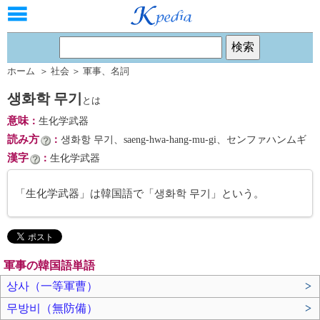
ホーム
＞
社会
＞
軍事
、
名詞
생화학 무기
とは
意味
：
生化学武器
読み方
：
생화항 무기、saeng-hwa-hang-mu-gi、センファハンムギ
漢字
：
生化学武器
「生化学武器」は韓国語で「생화학 무기」という。
軍事の韓国語単語
상사（一等軍曹）
>
무방비（無防備）
>