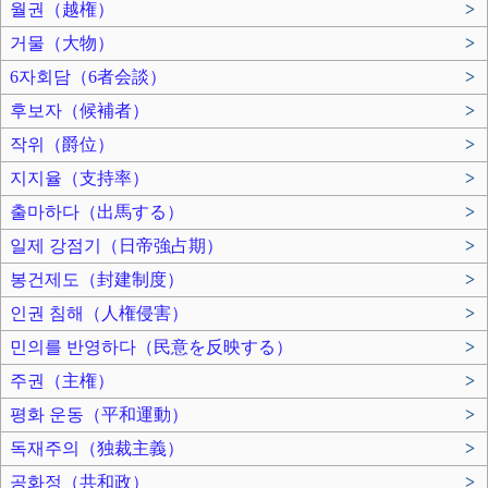
월권（越権）
>
거물（大物）
>
6자회담（6者会談）
>
후보자（候補者）
>
작위（爵位）
>
지지율（支持率）
>
출마하다（出馬する）
>
일제 강점기（日帝強占期）
>
봉건제도（封建制度）
>
인권 침해（人権侵害）
>
민의를 반영하다（民意を反映する）
>
주권（主権）
>
평화 운동（平和運動）
>
독재주의（独裁主義）
>
공화정（共和政）
>