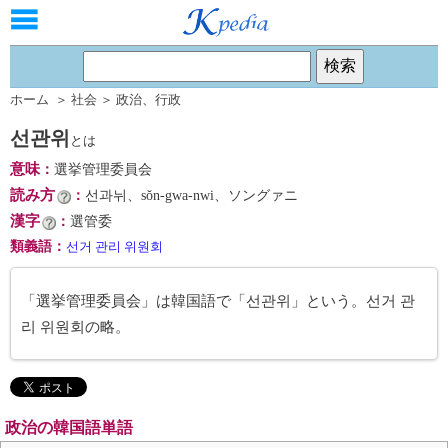
ホーム
＞
社会
＞
政治
、
行政
선관위
とは
意味
：
選挙管理委員会
読み方
：
선과뉘、sŏn-gwa-nwi、ソングァニ
漢字
：
選管委
類義語
：
선거 관리 위원회
「選挙管理委員会」は韓国語で「선관위」という。선거 관
리 위원회の略。
政治の韓国語単語