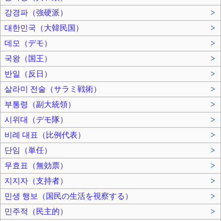
강경파（強硬派）
>
대한민국（大韓民国）
>
데모（デモ）
>
국왕（国王）
>
반일（反日）
>
살라미 전술（サラミ戦術）
>
부통령（副大統領）
>
시위대（デモ隊）
>
비례 대표（比例代表）
>
단임（単任）
>
무효표（無効票）
>
지지자（支持者）
>
민생 행보（国民の生活を視察する）
>
민주적（民主的）
>