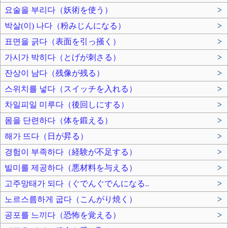
요술을 부리다（妖術を使う）
>
박살(이) 나다（粉みじんになる）
>
표면을 긁다（表面を引っ掻く）
>
가시가 박히다（とげが刺さる）
>
잔상이 남다（残像が残る）
>
스위치를 넣다（スイッチを入れる）
>
차일피일 미루다（後回しにする）
>
몸을 단련하다（体を鍛える）
>
해가 뜨다（日が昇る）
>
경험이 부족하다（経験が不足する）
>
빌미를 제공하다（悪材料を与える）
>
고주망태가 되다（ぐでんぐでんになる..
>
노르스름하게 굽다（こんがり焼く）
>
공포를 느끼다（恐怖を覚える）
>