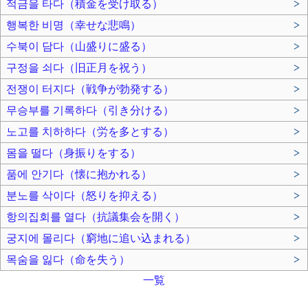
적금을 타다（積金を受け取る）
>
행복한 비명（幸せな悲鳴）
>
수북이 담다（山盛りに盛る）
>
구정을 쇠다（旧正月を祝う）
>
전쟁이 터지다（戦争が勃発する）
>
무승부를 기록하다（引き分ける）
>
노고를 치하하다（労を多とする）
>
몸을 떨다（身振りをする）
>
품에 안기다（懐に抱かれる）
>
분노를 삭이다（怒りを抑える）
>
항의집회를 열다（抗議集会を開く）
>
궁지에 몰리다（窮地に追い込まれる）
>
목숨을 잃다（命を失う）
>
一覧