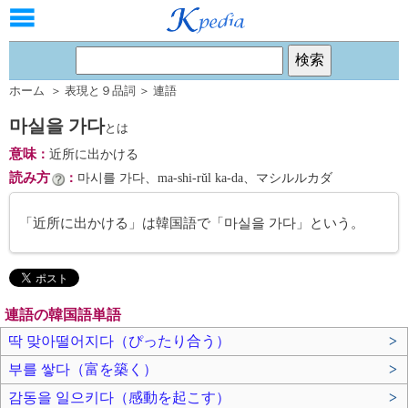
ホーム
＞
表現と９品詞
＞
連語
마실을 가다
とは
意味
：
近所に出かける
読み方
：
마시를 가다、ma-shi-rŭl ka-da、マシルルカダ
「近所に出かける」は韓国語で「마실을 가다」という。
連語の韓国語単語
딱 맞아떨어지다（ぴったり合う）
>
부를 쌓다（富を築く）
>
감동을 일으키다（感動を起こす）
>