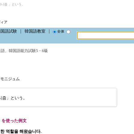
니즘 」という。
ディア
韓国語試験
韓国語教室
全体
来語
、
韓国語能力試験5・6級
シャモニジュム
니즘」という。
」を使った例文
요한 역할을 해왔습니다.