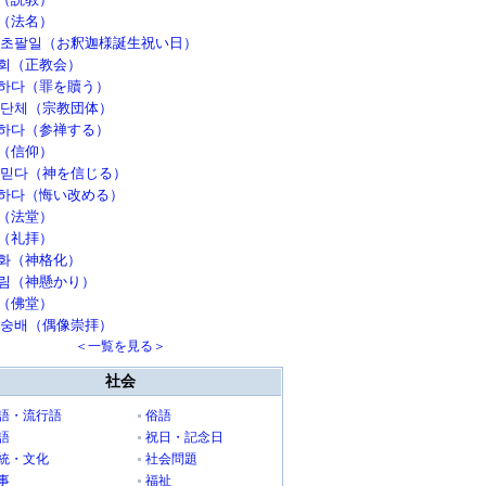
（法名）
 초팔일（お釈迦様誕生祝い日）
회（正教会）
하다（罪を贖う）
 단체（宗教団体）
하다（参禅する）
（信仰）
 믿다（神を信じる）
하다（悔い改める）
（法堂）
（礼拝）
화（神格化）
림（神懸かり）
（佛堂）
 숭배（偶像崇拝）
＜一覧を見る＞
社会
語・流行語
俗語
語
祝日・記念日
統・文化
社会問題
事
福祉