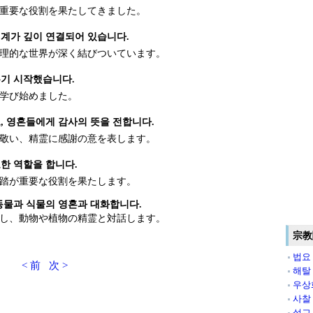
重要な役割を果たしてきました。
세계가 깊이 연결되어 있습니다.
理的な世界が深く結びついています。
우기 시작했습니다.
学び始めました。
, 영혼들에게 감사의 뜻을 전합니다.
敬い、精霊に感謝の意を表します。
한 역할을 합니다.
踏が重要な役割を果たします。
동물과 식물의 영혼과 대화합니다.
し、動物や植物の精霊と対話します。
宗教
법요
< 前
次 >
해탈
우상
사찰
설교