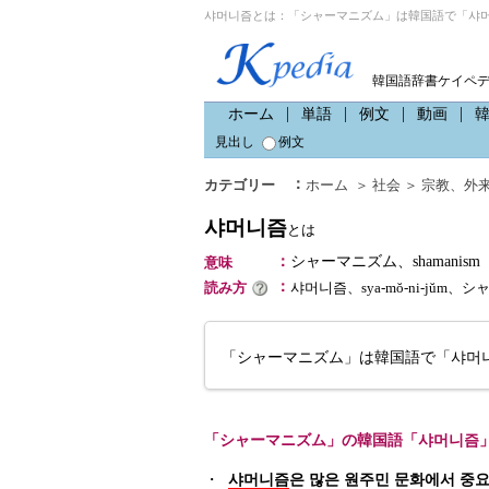
샤머니즘とは：「シャーマニズム」は韓国語で「샤머
韓国語辞書ケイペ
ホーム
単語
例文
動画
見出し
例文
：
カテゴリー
ホーム
＞
社会
＞
宗教
、
外
샤머니즘
とは
：
シャーマニズム、shamanism
意味
：
読み方
샤머니즘、sya-mŏ-ni-jŭm、
「シャーマニズム」は韓国語で「샤머
「シャーマニズム」の韓国語「샤머니즘
・
샤머니즘
은 많은 원주민 문화에서 중