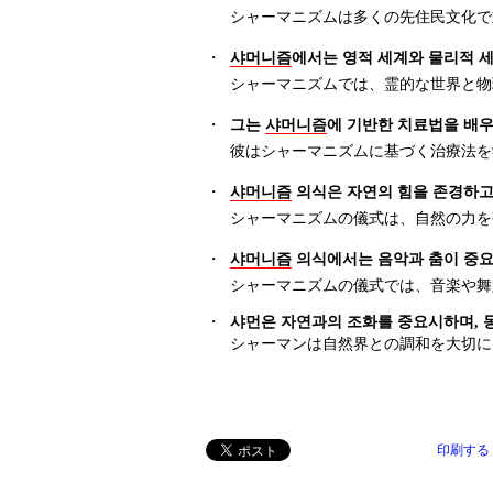
シャーマニズムは多くの先住民文化で
・
샤머니즘
에서는 영적 세계와 물리적 
シャーマニズムでは、霊的な世界と物
・
그는
샤머니즘
에 기반한 치료법을 배
彼はシャーマニズムに基づく治療法を
・
샤머니즘
의식은 자연의 힘을 존경하고
シャーマニズムの儀式は、自然の力を
・
샤머니즘
의식에서는 음악과 춤이 중요
シャーマニズムの儀式では、音楽や舞
・
샤먼은 자연과의 조화를 중요시하며, 
シャーマンは自然界との調和を大切に
印刷する