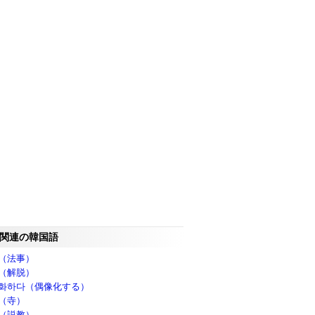
関連の韓国語
（法事）
（解脱）
화하다（偶像化する）
（寺）
（説教）