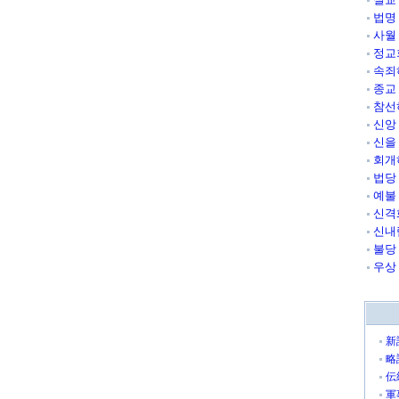
법명
사월
정교
속죄
종교
참선
신앙
신을
회개
법당
예불
신격
신내
불당
우상
新
略
伝
軍