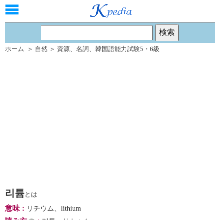
ホーム
＞
自然
＞
資源
、
名詞
、
韓国語能力試験5・6級
리튬
とは
意味
：
リチウム、lithium