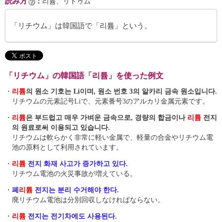
読み方
：
리튬、リトゥム
「リチウム」は韓国語で「리튬」という。
「リチウム」の韓国語「리튬」を使った例文
・
리튬
의 원소 기호는 Li이며, 원소 번호 3의 알카리 금속 원소입니다.
リチウムの元素記号Liで、元素番号3のアルカリ金属元素です。
・
리튬
은 부드럽고 매우 가벼운 금속으로, 경량의 합금이나
리튬
전지
의 원료로써 이용되고 있습니다.
リチウムは軟らかく非常に軽い金属で、軽量の合金やリチウム電
池の原料として利用されています。
・
리튬
전지 화재 사고가 증가하고 있다.
リチウム電池の火災事故が増えている。
・
폐
리튬
전지는 분리 수거해야 한다.
廃リチウム電池は分別回収しなければならない。
・
리튬
전지는 전기차에도 사용된다.