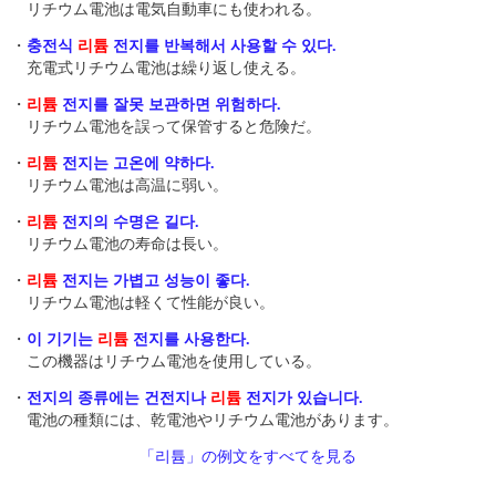
リチウム電池は電気自動車にも使われる。
・
충전식
리튬
전지를 반복해서 사용할 수 있다.
充電式リチウム電池は繰り返し使える。
・
리튬
전지를 잘못 보관하면 위험하다.
リチウム電池を誤って保管すると危険だ。
・
리튬
전지는 고온에 약하다.
リチウム電池は高温に弱い。
・
리튬
전지의 수명은 길다.
リチウム電池の寿命は長い。
・
리튬
전지는 가볍고 성능이 좋다.
リチウム電池は軽くて性能が良い。
・
이 기기는
리튬
전지를 사용한다.
この機器はリチウム電池を使用している。
・
전지의 종류에는 건전지나
리튬
전지가 있습니다.
電池の種類には、乾電池やリチウム電池があります。
「리튬」の例文をすべてを見る