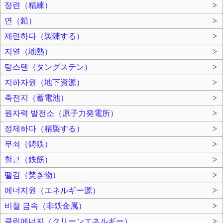
정련（精練）
>
연（鉛）
>
제련하다（製鍊する）
>
지열（地熱）
>
텅스텐（タングステン）
>
지하자원（地下資源）
>
축전지（蓄電池）
>
원자력 발전소（原子力発電所）
>
정제하다（精製する）
>
무쇠（鋳鉄）
>
철근（鉄筋）
>
땔감（焚き物）
>
에너지원（エネルギー源）
>
비철 금속（非鉄金属）
>
클린에너지（クリーンエネルギー）
>