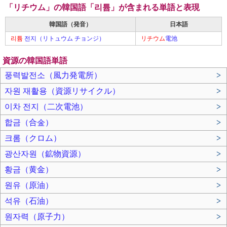
「リチウム」の韓国語「리튬」が含まれる単語と表現
韓国語（発音）
日本語
리튬
전지（リトュウム チョンジ）
リチウム
電池
資源の韓国語単語
풍력발전소（風力発電所）
>
자원 재활용（資源リサイクル）
>
이차 전지（二次電池）
>
합금（合金）
>
크롬（クロム）
>
광산자원（鉱物資源）
>
황금（黄金）
>
원유（原油）
>
석유（石油）
>
원자력（原子力）
>