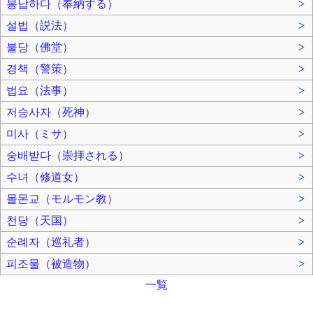
봉납하다（奉納する）
>
설법（説法）
>
불당（佛堂）
>
경책（警策）
>
법요（法事）
>
저승사자（死神）
>
미사（ミサ）
>
숭배받다（崇拝される）
>
수녀（修道女）
>
몰몬교（モルモン教）
>
천당（天国）
>
순례자（巡礼者）
>
피조물（被造物）
>
一覧