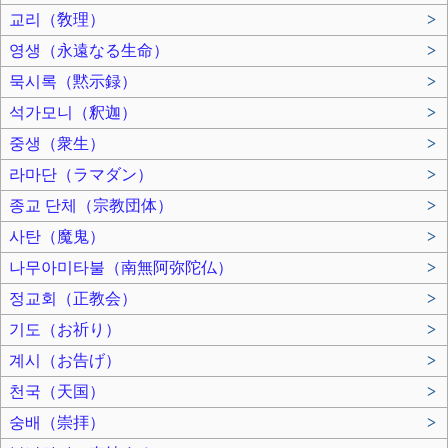
교리（敎理）
>
영생（永遠なる生命）
>
묵시록（黙示録）
>
석가모니（釈迦）
>
중생（衆生）
>
라마단（ラマダン）
>
종교 단체（宗教団体）
>
사탄（魔鬼）
>
나무아미타불（南無阿弥陀仏）
>
정교회（正教会）
>
기도（お祈り）
>
계시（お告げ）
>
천국（天国）
>
숭배（崇拝）
>