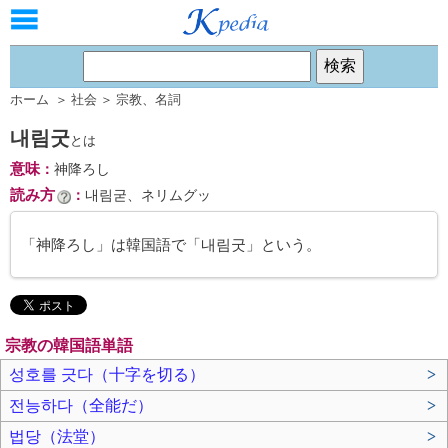
ホーム
＞
社会
＞
宗教
、
名詞
내림굿
とは
意味
：
神降ろし
読み方
：
내림굳、ネリムグッ
「神降ろし」は韓国語で「내림굿」という。
宗教の韓国語単語
성호를 긋다（十字を切る）
>
전능하다（全能だ）
>
법당（法堂）
>