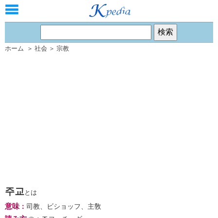
ホーム
＞
社会
＞
宗教
주교
とは
意味
：
司教、ビショッフ、主敎