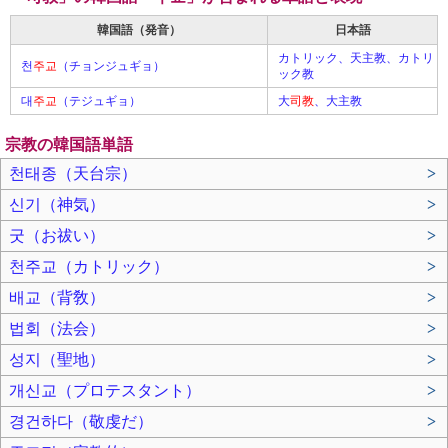
韓国語（発音）
日本語
カトリック、天主教、カトリ
천
주교
（チョンジュギョ）
ック教
대
주교
（テジュギョ）
大
司教
、大主教
宗教の韓国語単語
천태종（天台宗）
>
신기（神気）
>
굿（お祓い）
>
천주교（カトリック）
>
배교（背敎）
>
법회（法会）
>
성지（聖地）
>
개신교（プロテスタント）
>
경건하다（敬虔だ）
>