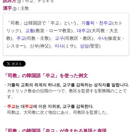
読み方
：
주교、チュギョ
漢字
：
主敎
「司教」は韓国語で「주교」という。
가톨릭
・
천주교
(カト
リック)、
교황
(教皇・ローマ教皇)、
대주교
(大司教・大主
教)、
주교
(司教・主敎)、
교구
(司教区・教区)、
수녀
(修道女・
シスター)、신부(神父)、
미사
(ミサ)、
성당
(聖堂)
「司教」の韓国語「주교」を使った例文
・
가톨릭 교회의 위계의 하나로, 교구를 감독하는 성직자를 말합니다.
カトリック教会の位階の一つで、教区を監督する聖務職のことで
す。
・
주교
는 대
주교
에 이은 지위로, 교구를 감독한다.
司教は、大司教に次ぐ地位にあり、司教区を監督した。
「司教」の韓国語「주교」が含まれる単語と表現