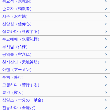
종교적（宗教的）
>
순교자（殉教者）
>
시주（お布施）
>
신앙심（信仰心）
>
설교하다（説教する）
>
수요예배（水曜礼拝）
>
부처님（仏様）
>
공염불（空念仏）
>
천지신명（天地神明）
>
아멘（アーメン）
>
수행（修行）
>
고행하다（苦行する）
>
교인（敎人）
>
십일조（十分の一献金）
>
전능하다（全能だ）
>