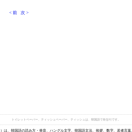
< 前
次 >
トイレットペーパー、ティッシュペーパー、ティッシュは、韓国語で화장지です。
ディア）は、韓国語の読み方・発音、ハングル文字、韓国語文法、挨拶、数字、若者言