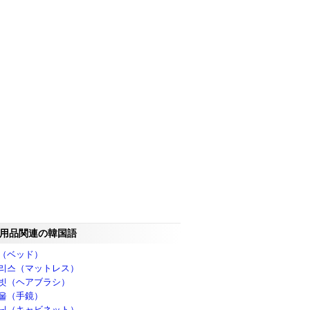
用品関連の韓国語
（ベッド）
리스（マットレス）
빗（ヘアブラシ）
울（手鏡）
닛（キャビネット）