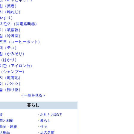
련（葉巻）
사（雌ねじ）
やすり）
 차단기（漏電遮断器）
기（噴霧器）
실（冷凍室）
포트（コーヒーポット）
대（テコ）
칼（かみそり）
（はかり）
미판（アイロン台）
（シャンプー）
지（乾電池）
이（バケツ）
품（飾り物）
＜一覧を見る＞
暮らし
拶
お礼とお詫び
問と相槌
暮らし
動産・建築
住宅
活用品
店の名前