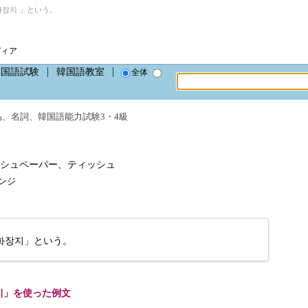
장지 」という。
ディア
韓国語試験
韓国語教室
全体
品
、
名詞
、
韓国語能力試験3・4級
シュペーパー、ティッシュ
ャンジ
화장지」という。
지」を使った例文