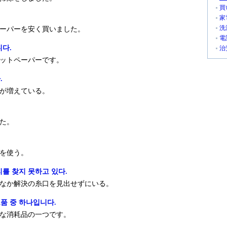
買
家
洗
ーパーを安く買いました。
電
다.
治
ットペーパーです。
.
が増えている。
た。
を使う。
를 찾지 못하고 있다.
なか解決の糸口を見出せずにいる。
품 중 하나입니다.
な消耗品の一つです。