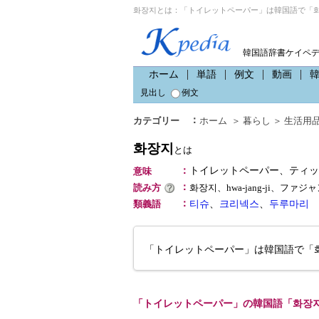
화장지とは：「トイレットペーパー」は韓国語で「화
韓国語辞書ケイペ
ホーム
単語
例文
動画
見出し
例文
：
カテゴリー
ホーム
＞
暮らし
＞
生活用
화장지
とは
：
トイレットペーパー、ティッ
意味
：
読み方
화장지、hwa-jang-ji、ファジ
：
類義語
티슈
、
크리넥스
、
두루마리
「トイレットペーパー」は韓国語で「
「トイレットペーパー」の韓国語「화장