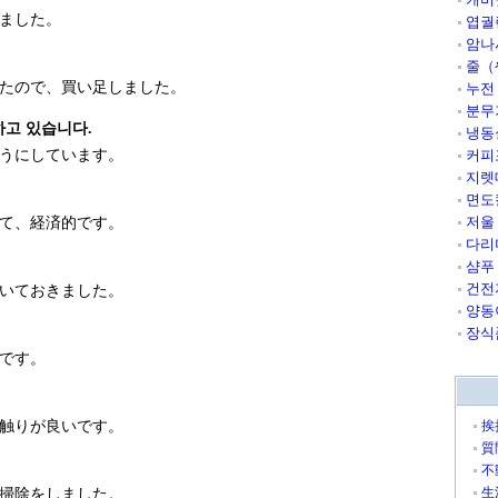
ました。
엽궐
암나
줄（
たので、買い足しました。
누전
분무
하고 있습니다.
냉동
うにしています。
커피
지렛
면도
저울
て、経済的です。
다리
샴푸
건전
いておきました。
양동
장식
です。
触りが良いです。
挨
質
.
不
生
掃除をしました。