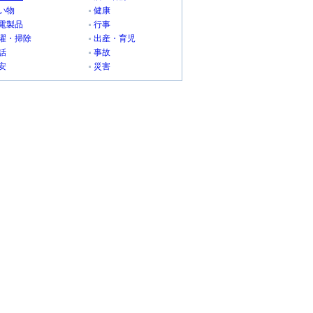
い物
健康
電製品
行事
濯・掃除
出産・育児
話
事故
安
災害