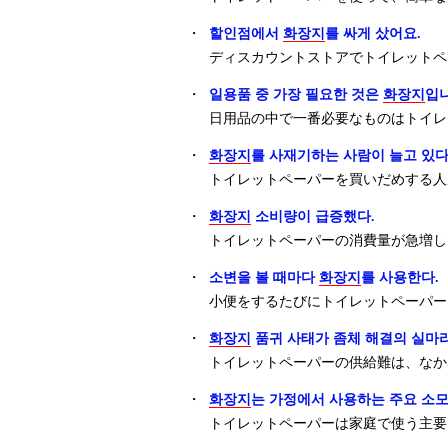
・
할인점에서
화장지
를 싸게 샀어요.
ディスカウントストアでトイレットペ
・
일용품 중 가장 필요한 것은
화장지
입니
日用品の中で一番必要なものはトイレ
・
화장지
를 사재기하는 사람이 늘고 있다
トイレットペーパーを買いだめする人
・
화장지
소비량이 급증했다.
トイレットペーパーの消費量が急増し
・
소변을 볼 때마다
화장지
를 사용한다.
小便をするたびにトイレットペーパー
・
화장지
품귀 사태가 좀체 해결의 실마리
トイレットペーパーの供給難は、なか
・
화장지
는 가정에서 사용하는 주요 소모
トイレットペーパーは家庭で使う主要