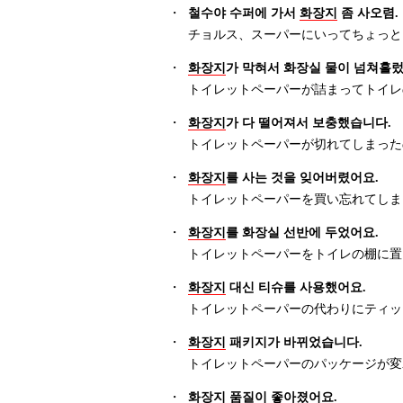
・
철수야 수퍼에 가서
화장지
좀 사오렴.
チョルス、スーパーにいってちょっと
・
화장지
가 막혀서 화장실 물이 넘쳐흘렀
トイレットペーパーが詰まってトイレ
・
화장지
가 다 떨어져서 보충했습니다.
トイレットペーパーが切れてしまった
・
화장지
를 사는 것을 잊어버렸어요.
トイレットペーパーを買い忘れてしま
・
화장지
를 화장실 선반에 두었어요.
トイレットペーパーをトイレの棚に置
・
화장지
대신 티슈를 사용했어요.
トイレットペーパーの代わりにティッ
・
화장지
패키지가 바뀌었습니다.
トイレットペーパーのパッケージが変
・
화장지
품질이 좋아졌어요.