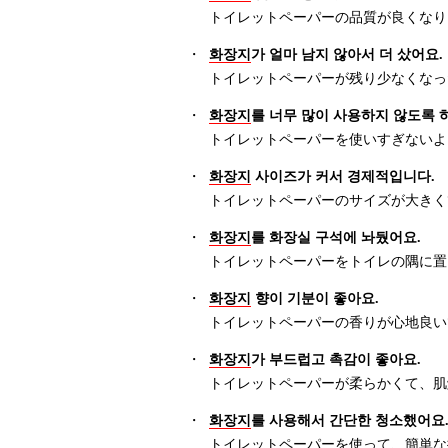
トイレットペーパーの品質が良くなり
・
화장지
가 얼마 남지 않아서 더 샀어요.
トイレットペーパーが残り少なくなっ
・
화장지
를 너무 많이 사용하지 않도록 
トイレットペーパーを使いすぎないよ
・
화장지
사이즈가 커서 경제적입니다.
トイレットペーパーのサイズが大きく
・
화장지
를 화장실 구석에 놔뒀어요.
トイレットペーパーをトイレの隅に置
・
화장지
향이 기분이 좋아요.
トイレットペーパーの香りが心地良い
・
화장지
가 부드럽고 촉감이 좋아요.
トイレットペーパーが柔らかくて、肌
・
화장지
를 사용해서 간단한 청소했어요
トイレットペーパーを使って、簡単な