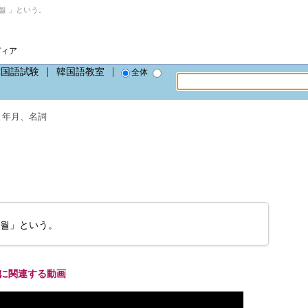
월 」という。
ディア
韓国語試験
韓国語教室
全体
と年月
、
名詞
삼월」という。
に関連する動画