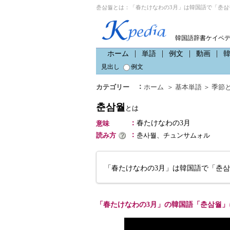
춘삼월とは：「春たけなわの3月」は韓国語で「춘삼
韓国語辞書ケイペ
ホーム
単語
例文
動画
見出し
例文
：
カテゴリー
ホーム
＞
基本単語
＞
季節
춘삼월
とは
：
春たけなわの3月
意味
：
読み方
춘사뭘、チュンサムォル
「春たけなわの3月」は韓国語で「춘
「春たけなわの3月」の韓国語「춘삼월」