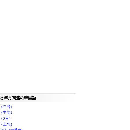
と年月関連の韓国語
（年号）
（中旬）
（6月）
（上旬）
난해（一昨年）