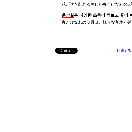
花が咲き乱れる美しい春たけなわの3
・
춘삼월
은 다양한 초목이 싹트고 꽃이 
春たけなわの３月は、様々な草木が芽
印刷する