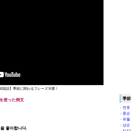
韓国語】季節に関わるフレーズ30選！
季節
を使った例文
연호
중순
유월
상순
월
을 좋아합니다.
지지