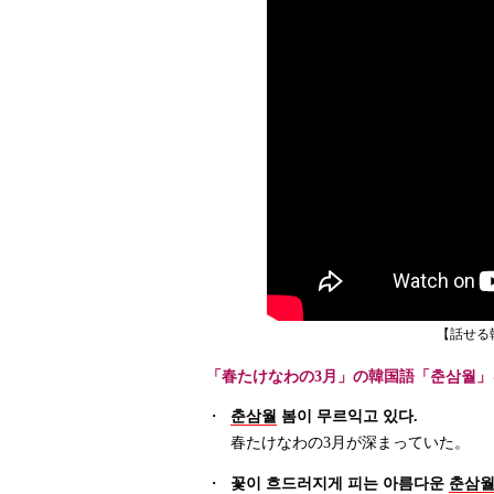
【話せる
「春たけなわの3月」の韓国語「춘삼월」
・
춘삼월
봄이 무르익고 있다.
春たけなわの3月が深まっていた。
・
꽃이 흐드러지게 피는 아름다운
춘삼