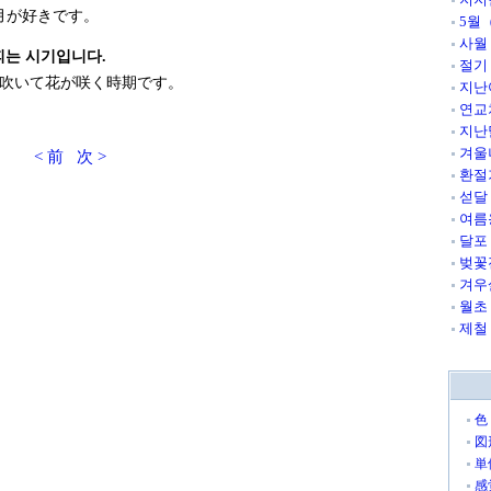
月が好きです。
5월
사월
피는 시기입니다.
절기
吹いて花が咲く時期です。
지난
연교
지난
겨울
< 前
次 >
환절
섣달
여름
달포
벚꽃
겨우
월초
제철
色
図
単
感