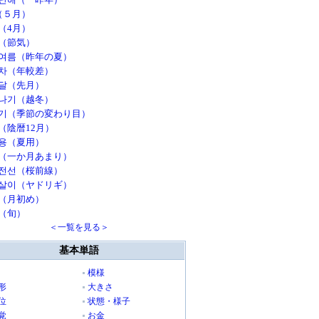
（５月）
（4月）
（節気）
여름（昨年の夏）
차（年較差）
달（先月）
나기（越冬）
기（季節の変わり目）
（陰暦12月）
용（夏用）
（一か月あまり）
전선（桜前線）
살이（ヤドリギ）
（月初め）
（旬）
＜一覧を見る＞
基本単語
模様
形
大きさ
位
状態・様子
覚
お金