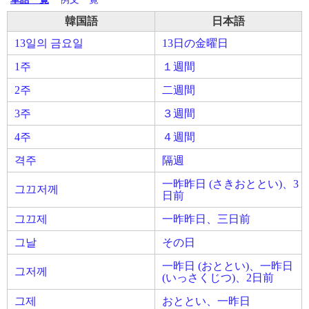
韓国語
日本語
13일의 금요일
13日の金曜日
1주
１週間
2주
二週間
3주
３週間
4주
４週間
격주
隔週
一昨昨日 (さきおととい)、3
그끄저께
日前
그끄제
一昨昨日、三日前
그날
その日
一昨日 (おととい)、一昨日
그저께
(いっさくじつ)、2日前
그제
おととい、一昨日