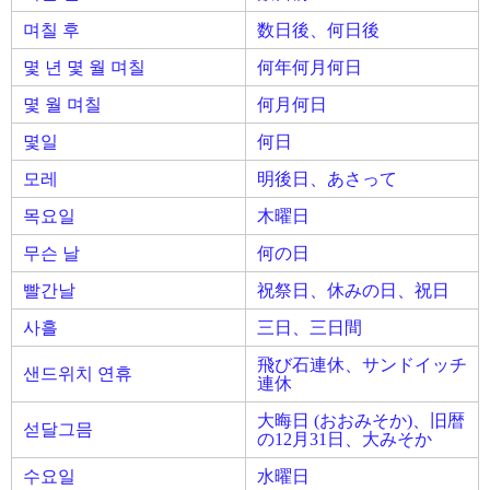
며칠 후
数日後、何日後
몇 년 몇 월 며칠
何年何月何日
몇 월 며칠
何月何日
몇일
何日
모레
明後日、あさって
목요일
木曜日
무슨 날
何の日
빨간날
祝祭日、休みの日、祝日
사흘
三日、三日間
飛び石連休、サンドイッチ
샌드위치 연휴
連休
大晦日 (おおみそか)、旧暦
섣달그믐
の12月31日、大みそか
수요일
水曜日