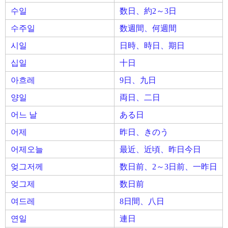
수일
数日、約2～3日
수주일
数週間、何週間
시일
日時、時日、期日
십일
十日
아흐레
9日、九日
양일
両日、二日
어느 날
ある日
어제
昨日、きのう
어제오늘
最近、近頃、昨日今日
엊그저께
数日前、2～3日前、一昨日
엊그제
数日前
여드레
8日間、八日
연일
連日