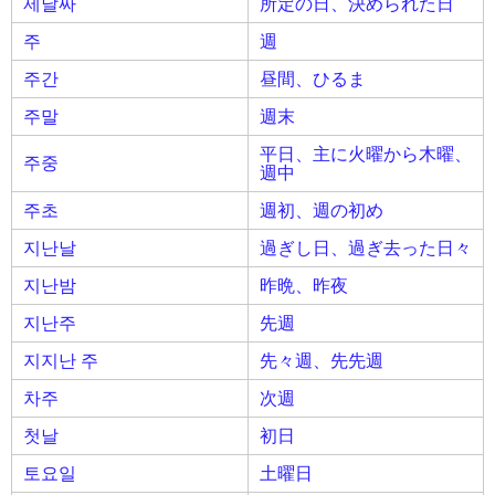
제날짜
所定の日、決められた日
주
週
주간
昼間、ひるま
주말
週末
平日、主に火曜から木曜、
주중
週中
주초
週初、週の初め
지난날
過ぎし日、過ぎ去った日々
지난밤
昨晩、昨夜
지난주
先週
지지난 주
先々週、先先週
차주
次週
첫날
初日
토요일
土曜日