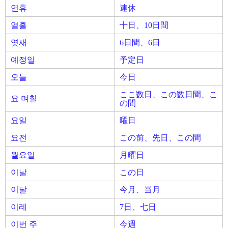
연휴
連休
열흘
十日、10日間
엿새
6日間、6日
예정일
予定日
오늘
今日
ここ数日、この数日間、こ
요 며칠
の間
요일
曜日
요전
この前、先日、この間
월요일
月曜日
이날
この日
이달
今月、当月
이레
7日、七日
이번 주
今週