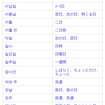
이삼일
2~3日
이튿날
翌日、次の日、明くる日
이틀
二日
이틀 전
二日前
익일
次の日、翌日
일시
日時
일요일
日曜日
일주일
一週間
しばらく、ちょっとだけ、
잠시만
ちょっと
저번 주
先週
전날
前日、前の日
전주
前週、先週