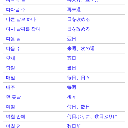
다다음 주
再来週
다른 날로 하다
日を改める
다시 날짜를 잡다
日を改める
다음 날
翌日
다음 주
来週、次の週
닷새
五日
당일
当日
매일
毎日、日々
매주
毎週
먼 훗날
後々
며칠
何日、数日
며칠 만에
何日ぶりに、数日ぶりに
며칠 전
数日前