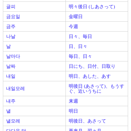
글피
明々後日 (しあさって)
금요일
金曜日
금주
今週
나날
日々、毎日
날
日、日々
날마다
毎日、日々
날짜
日にち、日付、日取り
내일
明日、あした、あす
明後日 (あさって)、もうす
내일모레
ぐ、近いうちに
내주
来週
낼
明日
낼모레
明後日、あさって
다다음 달
再来月、翌々月