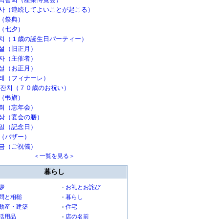
사（連続してよいことが起こる）
（祭典）
（七夕）
치（１歳の誕生日パーティー）
설（旧正月）
자（主催者）
설（お正月）
레（フィナーレ）
 잔치（７０歳のお祝い）
（弔旗）
회（忘年会）
상（宴会の膳）
일（記念日）
（バザー）
금（ご祝儀）
＜一覧を見る＞
暮らし
拶
お礼とお詫び
問と相槌
暮らし
動産・建築
住宅
活用品
店の名前