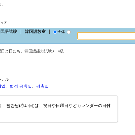
う。
ディア
韓国語試験
韓国語教室
全体
曜日と日にち
、
韓国語能力試験3・4級
ガンナル
경일
、
법정 공휴일
、
경축일
。빨간날(赤い日)は、祝日や日曜日などカレンダーの日付