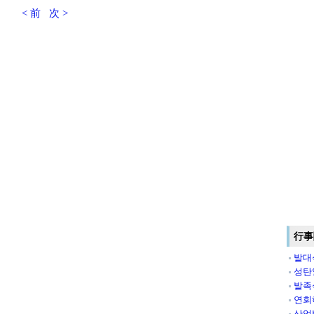
< 前
次 >
行事
발대
성탄
발족
연회
산업