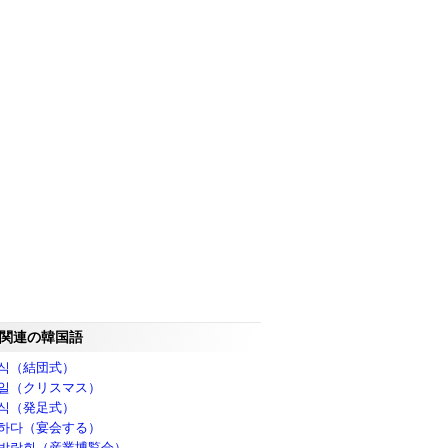
関連の韓国語
식（結団式）
일（クリスマス）
식（発足式）
하다（宴会する）
박람회（産業博覧会）