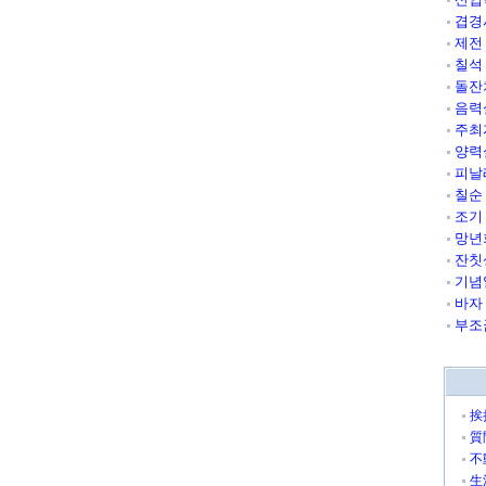
겹경
제전
칠석
돌잔
음력
주최
양력
피날
칠순
조기
망년
잔칫
기념
바자
부조
挨
質
不
生