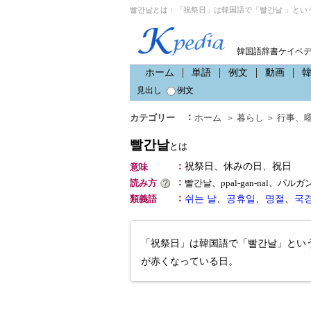
빨간날とは：「祝祭日」は韓国語で「빨간날 」とい
韓国語辞書ケイペ
ホーム
単語
例文
動画
見出し
例文
：
カテゴリー
ホーム
＞
暮らし
＞
行事
、
빨간날
とは
：
祝祭日、休みの日、祝日
意味
：
読み方
빨간날、ppal-gan-nal、パル
：
類義語
쉬는 날
、
공휴일
、
명절
、
국
「祝祭日」は韓国語で「빨간날」という
が赤くなっている日。