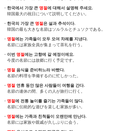
・
한국에서 가장 큰
명절
에 대해서 설명해 주세요.
韓国最大の祝日について説明してください。
・
한국의 가장 큰
명절
은 설과 추석이다.
韓国の最も大きな名節はソルラルとチュソクである。
・
명절
에는 가족들이 모두 모여 차례를 지낸다.
名節には家族全員が集まって茶礼を行う。
・
이번
명절
에는 고향에 갈 예정이에요.
今度の名節には故郷に行く予定です。
・
명절
음식을 준비하느라 바빴다.
名節の料理を準備するのに忙しかった。
・
명절
연휴 동안 많은 사람들이 여행을 간다.
名節の連休の間、多くの人が旅行に行く。
・
명절
에 전통 놀이를 즐기는 가족들이 많다.
名節に伝統的な遊びを楽しむ家族が多い。
・
명절
에는 가족과 친척들이 오랜만에 만난다.
名節には家族や親戚が久しぶりに会う。