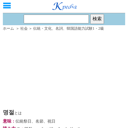
ホーム
＞
社会
＞
伝統・文化
、
名詞
、
韓国語能力試験1・2級
명절
とは
意味
：
伝統祭日、名節、祝日