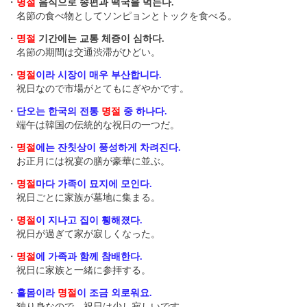
・
명절
음식으로 송편과 떡국을 먹는다.
名節の食べ物としてソンピョンとトックを食べる。
・
명절
기간에는 교통 체증이 심하다.
名節の期間は交通渋滞がひどい。
・
명절
이라 시장이 매우 부산합니다.
祝日なので市場がとてもにぎやかです。
・
단오는 한국의 전통
명절
중 하나다.
端午は韓国の伝統的な祝日の一つだ。
・
명절
에는 잔칫상이 풍성하게 차려진다.
お正月には祝宴の膳が豪華に並ぶ。
・
명절
마다 가족이 묘지에 모인다.
祝日ごとに家族が墓地に集まる。
・
명절
이 지나고 집이 휑해졌다.
祝日が過ぎて家が寂しくなった。
・
명절
에 가족과 함께 참배한다.
祝日に家族と一緒に参拝する。
・
홀몸이라
명절
이 조금 외로워요.
独り身なので、祝日は少し寂しいです。