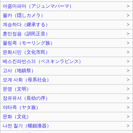
아줌마파마（アジュンマパーマ）
>
몰카（隠しカメラ）
>
계승하다（継承する）
>
훈민정음（訓民正音）
>
몰링족（モーリング族）
>
문화시민（文化市民）
>
베스킨라빈스31（ベスキンラビンス）
>
고사（地鎮祭）
>
모계 사회（母系社会）
>
문명（文明）
>
장유유서（長幼の序）
>
야타족（ヤタ族）
>
문화（文化）
>
나전 칠기（螺鈿漆器）
>