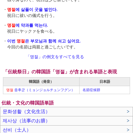
・
명절
에 살풀이 굿을 벌인다.
祝日に祓いの儀式を行う。
・
명절
에 약과 를 먹는다.
祝日にヤックァを食べる。
・
이번
명절
은 부모님과 함께 쇠고 싶어요 .
今回の名節は両親と過ごしたいです。
「명절」の例文をすべてを見る
「伝統祭日」の韓国語「명절」が含まれる単語と表現
韓国語（発音）
日本語
명절
증후군（ミョンジョルチュンフグン）
名節症候群
伝統・文化の韓国語単語
문화생활（文化生活）
>
제사상（法事のお膳）
>
선비（士人）
>