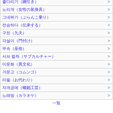
줄다리기（綱引き）
>
노리개（女性の装身具）
>
그네뛰기（ぶらんこ乗り）
>
전승하다（伝承する）
>
구천（九天）
>
각설이（門付け）
>
무속（巫俗）
>
서브 컬쳐（サブカルチャー）
>
이문화（異文化）
>
거문고（コムンゴ）
>
리필（お代わり）
>
자개공예（螺鈿工芸）
>
노래방（カラオケ）
>
一覧