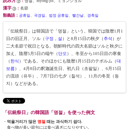
読み方
：
명절、myŏng-jŏl、ミョンジョル
漢字
：
名節
類義語
：
공휴일
、
국경일
、
법정 공휴일
、
빨간날
、
경축일
「伝統祭日」は韓国語で「명절」という。韓国では陰暦1月1
日の旧正月、ソル（
구정
，
설
）と8月15日の秋夕（
추석
）が
二大名節で祝日となる。朝鮮時代の四大名節はソルと秋夕に
加え、陰暦5月5日の端午（
단오
）、冬至から105日目の寒食
（
한식
）である。そのほかにも陰暦1月15日のテボルム（
대
보름
）、4月8日の釈迦誕生日、初八日（초팔일）、6月15日
の流頭（유두）、7月7日の七夕（칠석）、11月の冬至（동
지）などがある。
「伝統祭日」の韓国語「명절」を使った例文
・
먹을거리가 많은
명절
때는 과식하기 쉽다.
食べ物が多い節句には食べ過ぎになりやすい。