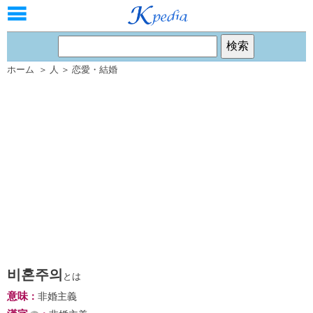
ホーム
＞
人
＞
恋愛・結婚
비혼주의
とは
意味
：
非婚主義