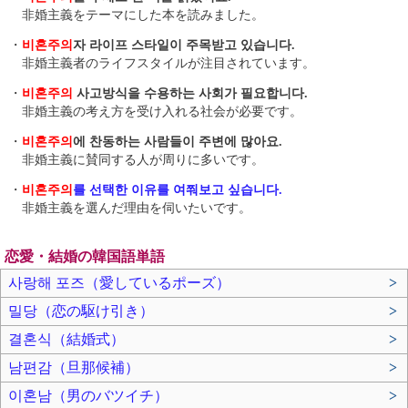
非婚主義をテーマにした本を読みました。
・
비혼주의
자 라이프 스타일이 주목받고 있습니다.
非婚主義者のライフスタイルが注目されています。
・
비혼주의
사고방식을 수용하는 사회가 필요합니다.
非婚主義の考え方を受け入れる社会が必要です。
・
비혼주의
에 찬동하는 사람들이 주변에 많아요.
非婚主義に賛同する人が周りに多いです。
・
비혼주의
를 선택한 이유를 여쭤보고 싶습니다.
非婚主義を選んだ理由を伺いたいです。
恋愛・結婚の韓国語単語
사랑해 포즈（愛しているポーズ）
>
밀당（恋の駆け引き）
>
결혼식（結婚式）
>
남편감（旦那候補）
>
이혼남（男のバツイチ）
>