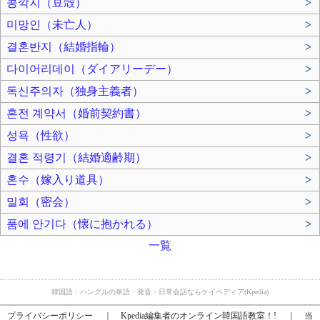
콩깍지（豆殻）
>
미망인（未亡人）
>
결혼반지（結婚指輪）
>
다이어리데이（ダイアリーデー）
>
독신주의자（独身主義者）
>
혼전 계약서（婚前契約書）
>
성욕（性欲）
>
결혼 적령기（結婚適齢期）
>
혼수（嫁入り道具）
>
밀회（密会）
>
품에 안기다（懐に抱かれる）
>
一覧
韓国語・ハングルの単語・発音・日常会話ならケイペディア(Kpedia)
プライバシーポリシー
｜
Kpedia編集者のオンライン韓国語教室！!
｜
当