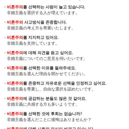
・
비혼주의
를 선택하는 사람이 늘고 있습니다.
非婚主義を選択する人が増えています。
・
비혼주의
사고방식을 존중합니다.
非婚主義の考え方を尊重いたします。
・
비혼주의
를 지지하고 있어요.
非婚主義を支持しています。
・
비혼주의
에 대해 의견을 듣고 싶어요.
非婚主義についてのご意見を伺いたいです。
・
비혼주의
를 선택한 이유를 들려주세요.
非婚主義を選んだ理由を聞かせてください。
・
비혼주의
를 존중하고 자유로운 선택을 인정하고 싶어요.
非婚主義を尊重し、自由な選択を認めたいです。
・
비혼주의
에 공감하는 분들도 많은 것 같아요.
非婚主義に共感する方も多いようです。
・
비혼주의
를 선택한 것에 후회는 없습니까?
非婚主義を選んだことに後悔はありませんか？