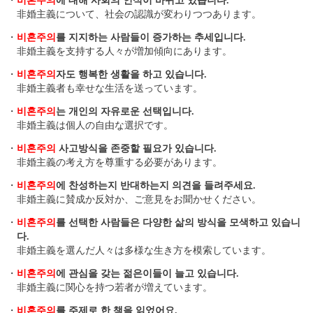
・
비혼주의
에 대해 사회의 인식이 바뀌고 있습니다.
非婚主義について、社会の認識が変わりつつあります。
・
비혼주의
를 지지하는 사람들이 증가하는 추세입니다.
非婚主義を支持する人々が増加傾向にあります。
・
비혼주의
자도 행복한 생활을 하고 있습니다.
非婚主義者も幸せな生活を送っています。
・
비혼주의
는 개인의 자유로운 선택입니다.
非婚主義は個人の自由な選択です。
・
비혼주의
사고방식을 존중할 필요가 있습니다.
非婚主義の考え方を尊重する必要があります。
・
비혼주의
에 찬성하는지 반대하는지 의견을 들려주세요.
非婚主義に賛成か反対か、ご意見をお聞かせください。
・
비혼주의
를 선택한 사람들은 다양한 삶의 방식을 모색하고 있습니
다.
非婚主義を選んだ人々は多様な生き方を模索しています。
・
비혼주의
에 관심을 갖는 젊은이들이 늘고 있습니다.
非婚主義に関心を持つ若者が増えています。
・
비혼주의
를 주제로 한 책을 읽었어요.