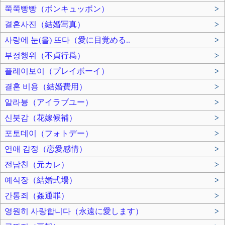
쭉쭉빵빵（ボンキュッボン）
>
결혼사진（結婚写真）
>
사랑에 눈(을) 뜨다（愛に目覚める..
>
부정행위（不貞行爲）
>
플레이보이（プレイボーイ）
>
결혼 비용（結婚費用）
>
알라븅（アイラブユー）
>
신붓감（花嫁候補）
>
포토데이（フォトデー）
>
연애 감정（恋愛感情）
>
전남친（元カレ）
>
예식장（結婚式場）
>
간통죄（姦通罪）
>
영원히 사랑합니다（永遠に愛します）
>