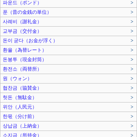
파운드（ポンド）
>
푼（昔の金銭の単位）
>
사례비（謝礼金）
>
교부금（交付金）
>
돈이 굳다（お金が浮く）
>
환율（為替レート）
>
돈봉투（現金封筒）
>
환전소（両替所）
>
원（ウォン）
>
협찬금（協賛金）
>
헛돈（無駄金）
>
위안（人民元）
>
한몫（分け前）
>
상납금（上納金）
>
소지금（所持金）
>