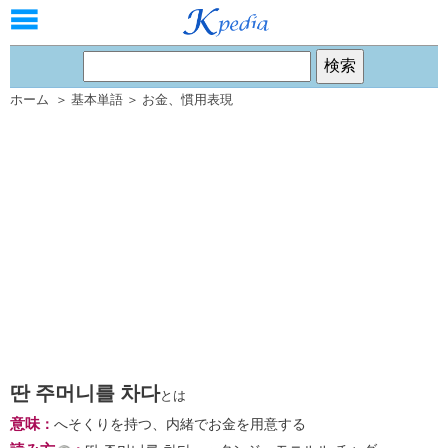
ホーム
＞
基本単語
＞
お金
、
慣用表現
딴 주머니를 차다
とは
意味
：
へそくりを持つ、内緒でお金を用意する