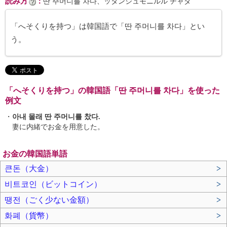
読み方
：
딴 주머니를 차다、ッタンジュモニルル チャダ
「へそくりを持つ」は韓国語で「딴 주머니를 차다」とい
う。
「へそくりを持つ」の韓国語「딴 주머니를 차다」を使った
例文
・
아내 몰래 딴 주머니를 찼다.
妻に内緒でお金を用意した。
お金の韓国語単語
큰돈（大金）
>
비트코인（ビットコイン）
>
땡전（ごく少ない金額）
>
화폐（貨幣）
>