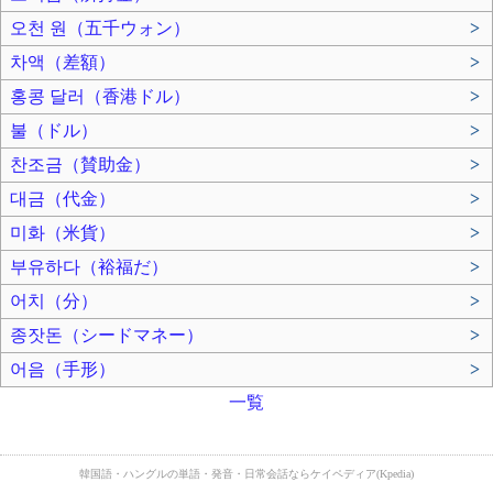
오천 원（五千ウォン）
>
차액（差額）
>
홍콩 달러（香港ドル）
>
불（ドル）
>
찬조금（賛助金）
>
대금（代金）
>
미화（米貨）
>
부유하다（裕福だ）
>
어치（分）
>
종잣돈（シードマネー）
>
어음（手形）
>
一覧
韓国語・ハングルの単語・発音・日常会話ならケイペディア(Kpedia)