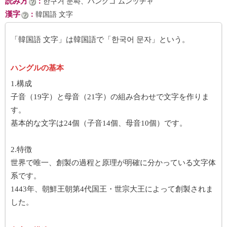
読み方
：
한구거 문짜、ハングゴ ムンッチャ
漢字
：
韓国語 文字
「韓国語 文字」は韓国語で「한국어 문자」という。
ハングルの基本
1.構成
子音（19字）と母音（21字）の組み合わせで文字を作りま
す。
基本的な文字は24個（子音14個、母音10個）です。
2.特徴
世界で唯一、創製の過程と原理が明確に分かっている文字体
系です。
1443年、朝鮮王朝第4代国王・世宗大王によって創製されま
した。