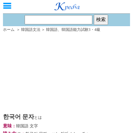
ホーム
＞
韓国語文法
＞
韓国語
、
韓国語能力試験3・4級
한국어 문자
とは
意味
：
韓国語 文字