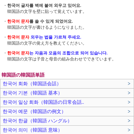
・
한국어 글자를 벽에 붙여 외우고 있어요.
韓国語の文字を壁に貼って覚えています。
・
한국어 문자
를 쓸 수 있게 되었어요.
韓国語の文字が書けるようになりました。
・
한국어 문자
외우는 법을 가르쳐 주세요.
韓国語の文字の覚え方を教えてください。
・
한국어 문자
는 자음과 모음의 조합으로 되어 있습니다.
韓国語の文字は子音と母音の組み合わせでできています。
韓国語の韓国語単語
한국어 회화（韓国語会話）
>
한국어 기본（韓国語 基本）
>
한국어 일상 회화（韓国語の日常会話..
>
한국어 예문（韓国語の例文）
>
한국어 한글（韓国語 ハングル）
>
한국어 의미（韓国語 意味）
>