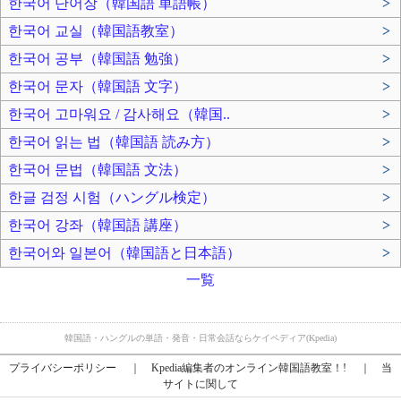
한국어 단어장（韓国語 単語帳）
>
한국어 교실（韓国語教室）
>
한국어 공부（韓国語 勉強）
>
한국어 문자（韓国語 文字）
>
한국어 고마워요 / 감사해요（韓国..
>
한국어 읽는 법（韓国語 読み方）
>
한국어 문법（韓国語 文法）
>
한글 검정 시험（ハングル検定）
>
한국어 강좌（韓国語 講座）
>
한국어와 일본어（韓国語と日本語）
>
一覧
韓国語・ハングルの単語・発音・日常会話ならケイペディア(Kpedia)
プライバシーポリシー
｜
Kpedia編集者のオンライン韓国語教室！!
｜
当
サイトに関して