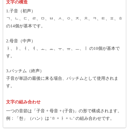
文字の構造
1.子音（初声）
ㄱ、ㄴ、ㄷ、ㄹ、ㅁ、ㅂ、ㅅ、ㅇ、ㅈ、ㅊ、ㅋ、ㅌ、ㅍ、ㅎ
の14個が基本です。
2.母音（中声）
ㅏ、ㅑ、ㅓ、ㅕ、ㅗ、ㅛ、ㅜ、ㅠ、ㅡ、ㅣ の10個が基本で
す。
3.パッチム（終声）
子音が単語の最後に来る場合、パッチムとして使用されま
す。
文字の組み合わせ
一つの音節は「子音 + 母音 + (子音)」の形で構成されます。
例：「한」（ハン）は 'ㅎ + ㅏ + ㄴ' の組み合わせです。