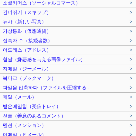
소셜커머스（ソーシャルコマース）
>
건너뛰기（スキップ）
>
뉴사（新しい写真）
>
가상통화（仮想通貨）
>
접속자 수（接続者数）
>
어드레스（アドレス）
>
혐짤（嫌悪感を与える画像ファイル）
>
지메일（ジーメール）
>
북마크（ブックマーク）
>
파일을 압축하다（ファイルを圧縮する..
>
메일（メール）
>
받은메일함（受信トレイ）
>
선플（善意のあるコメント）
>
멘션（メンション）
>
이메일（Ｅメール）
>