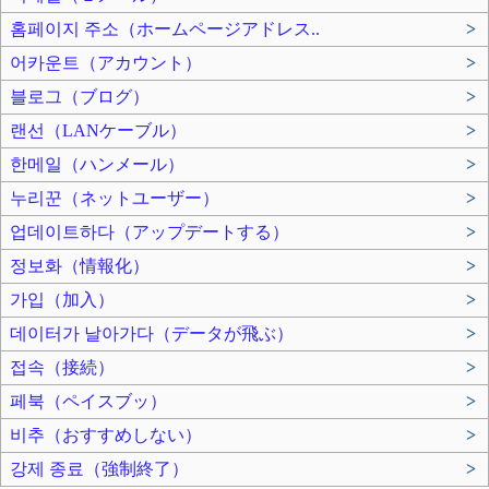
홈페이지 주소（ホームページアドレス..
>
어카운트（アカウント）
>
블로그（ブログ）
>
랜선（LANケーブル）
>
한메일（ハンメール）
>
누리꾼（ネットユーザー）
>
업데이트하다（アップデートする）
>
정보화（情報化）
>
가입（加入）
>
데이터가 날아가다（データが飛ぶ）
>
접속（接続）
>
페북（ペイスブッ）
>
비추（おすすめしない）
>
강제 종료（強制終了）
>