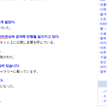
트통
.
이력
즐겨
소트
게 알았다.
NAV
づいた。
짤（
소셜
인터넷
상에 공개해 반향을 일으키고 있다.
팔로
ネット上に公開し反響を呼んでいる。
카카
네트
.
비추
放された。
구글
송신
실려 있습니다.
브이
ャラリーに載っています。
첨부
다.
になった。
パ
チ
。
ゲ