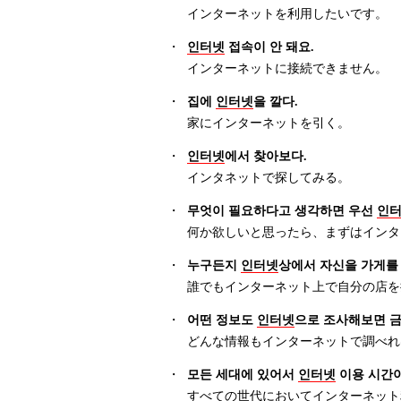
インターネットを利用したいです。
・
인터넷
접속이 안 돼요.
インターネットに接続できません。
・
집에
인터넷
을 깔다.
家にインターネットを引く。
・
인터넷
에서 찾아보다.
インタネットで探してみる。
・
무엇이 필요하다고 생각하면 우선
인
何か欲しいと思ったら、まずはインタ
・
누구든지
인터넷
상에서 자신을 가게를
誰でもインターネット上で自分の店を
・
어떤 정보도
인터넷
으로 조사해보면 금
どんな情報もインターネットで調べれ
・
모든 세대에 있어서
인터넷
이용 시간이
すべての世代においてインターネット