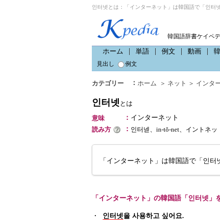
인터넷とは：「インターネット」は韓国語で「인터넷
韓国語辞書ケイペ
ホーム
単語
例文
動画
見出し
例文
：
カテゴリー
ホーム
＞
ネット
＞
インタ
인터넷
とは
：
インターネット
意味
：
読み方
인터넫、in-tŏ-net、イントネッ
「インターネット」は韓国語で「인터
「インターネット」の韓国語「인터넷」
・
인터넷
을 사용하고 싶어요.