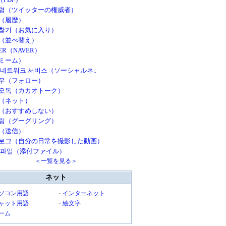
령（ツイッターの権威者）
（履歴）
찾기（お気に入り）
（並べ替え）
ER（NAVER）
ミーム）
 네트워크 서비스（ソーシャルネ..
우（フォロー）
오톡（カカオトーク）
（ネット）
（おすすめしない）
링（グーグリング）
（送信）
로그（自分の日常を撮影した動画）
 파일（添付ファイル）
＜一覧を見る＞
ネット
ソコン用語
インターネット
ャット用語
絵文字
ーム