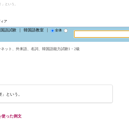
 」という。
ディア
韓国語試験
韓国語教室
全体
ーネット
、
外来語
、
名詞
、
韓国語能力試験1・2級
넷」という。
を使った例文