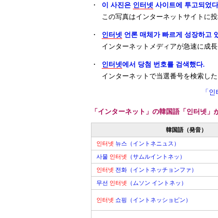
・
이 사진은
인터넷
사이트에 투고되었다
この写真はインターネットサイトに投
・
인터넷
언론 매체가 빠르게 성장하고 있
インターネットメディアが急速に成長
・
인터넷
에서 당첨 번호를 검색했다.
インターネットで当選番号を検索した
「인
「インターネット」の韓国語「인터넷」
韓国語（発音）
인터넷
뉴스（イントネニュス）
사물
인터넷
（サムルイントネッ）
인터넷
전화（イントネッチョンファ）
무선
인터넷
（ムソン イントネッ）
인터넷
쇼핑（イントネッショピン）