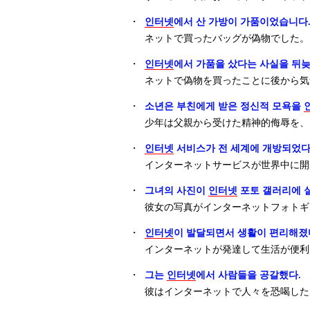
・
인터넷
에서 산 가방이 가품이었습니다
ネットで買ったバッグが偽物でした。
・
인터넷
에서 가품을 샀다는 사실을 뒤늦
ネットで偽物を買ったことに後から気
・
소년은 부친에게 받은 정신적 모욕을
少年は父親から受けた精神的侮辱を、
・
인터넷
서비스가 전 세계에 개방되었다
インターネットサービスが世界中に開
・
그녀의 사진이
인터넷
포토 갤러리에 
彼女の写真がインターネットフォトギ
・
인터넷
이 발달되면서 생활이 편리해졌
インターネットが発達して生活が便利
・
그는
인터넷
에서 사람들을 공갈했다.
彼はインターネットで人々を恐喝した