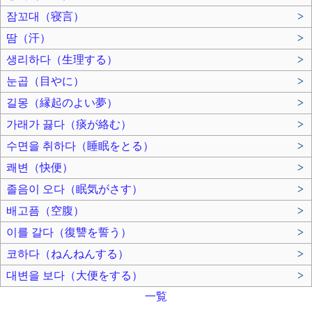
잠꼬대（寝言）
>
땀（汗）
>
생리하다（生理する）
>
눈곱（目やに）
>
길몽（縁起のよい夢）
>
가래가 끓다（痰が絡む）
>
수면을 취하다（睡眠をとる）
>
쾌변（快便）
>
졸음이 오다（眠気がさす）
>
배고픔（空腹）
>
이를 갈다（復讐を誓う）
>
코하다（ねんねんする）
>
대변을 보다（大便をする）
>
一覧