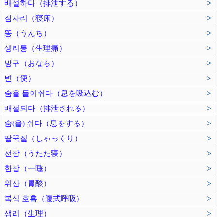
배설하다（排泄する）
>
잠자리（寝床）
>
똥（うんち）
>
생리통（生理痛）
>
방구（おなら）
>
변（便）
>
숨을 들이쉬다（息を吸込む）
>
배설되다（排泄される）
>
숨(을) 쉬다（息をする）
>
딸꾹질（しゃっくり）
>
선잠（うたた寝）
>
한잠（一睡）
>
위산（胃酸）
>
복식 호흡（腹式呼吸）
>
생리（生理）
>