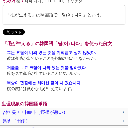
読み方
：
터리 나다、tŏ-ri na-da、トリナダ
「毛が生える」は韓国語で「털(이) 나다」という。
「毛が生える」の韓国語「털(이) 나다」を使った例文
・
그는 코털이 나와 있는 것을 지적받고 싶지 않았다.
彼は鼻毛が出ていることを指摘されたくなかった。
・
거울을 보고 코털이 나와 있는 것을 알아챘다.
鏡を見て鼻毛が出ていることに気づいた。
・
복숭아 껍질에는 희미한 털이 나 있습니다.
桃の皮には微かな毛が生えています。
生理現象の韓国語単語
잠버릇이 나쁘다（寝相が悪い）
>
용변（用便）
>