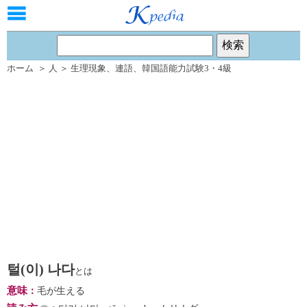
ホーム
＞
人
＞
生理現象
、
連語
、
韓国語能力試験3・4級
털(이) 나다
とは
意味
：
毛が生える