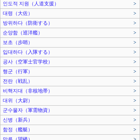
인도적 지원（人道支援）
>
대령（大佐）
>
방위하다（防衛する）
>
순양함（巡洋艦）
>
보초（步哨）
>
입대하다（入隊する）
>
공사（空軍士官学校）
>
행군（行軍）
>
전란（戦乱）
>
비핵지대（非核地帯）
>
대위（大尉）
>
군수물자（軍需物資）
>
신병（新兵）
>
함정（艦艇）
>
망루（望楼）
>