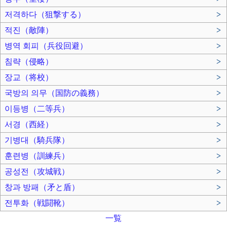
저격하다（狙撃する）
>
적진（敵陣）
>
병역 회피（兵役回避）
>
침략（侵略）
>
장교（将校）
>
국방의 의무（国防の義務）
>
이등병（二等兵）
>
서경（西経）
>
기병대（騎兵隊）
>
훈련병（訓練兵）
>
공성전（攻城戦）
>
창과 방패（矛と盾）
>
전투화（戦闘靴）
>
一覧