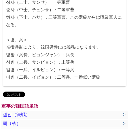
상사（上士、サンサ） : 一等軍曹
중사（中士、チュンサ） : 二等軍曹
하사（下士、ハサ） : 三等軍曹、この階級からは職業軍人に
なる。
＜병、兵＞
※徴兵制により、韓国男性には義務になります。
병장（兵長、ピョンジャン） : 兵長
상병（上兵、サンビョン） : 上等兵
일병（一兵、イルビョン） : 一等兵
이병（二兵、イビョン） : 二等兵、一番低い階級
軍事の韓国語単語
결전（決戦）
>
핵（核）
>