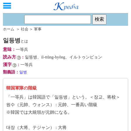
ホーム
＞
社会
＞
軍事
일등병
とは
意味
：
一等兵
読み方
：
일뜽병、il-ttŭng-byŏng、イルトゥンビョン
漢字
：
一等兵
類義語
：
일병
韓国軍隊の階級
「一等兵」は韓国語で「일등병」という。＜장교、将校＞
원수（元帥、ウォンス） : 元帥、一番高い階級
※韓国では大統領が元帥になる。
대장（大将、テジャン） : 大将