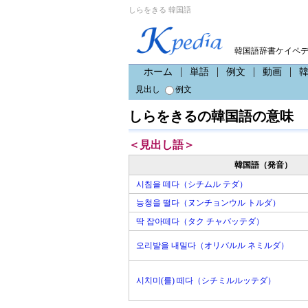
しらをきる 韓国語
韓国語辞書ケイペ
ホーム
単語
例文
動画
見出し
例文
しらをきるの韓国語の意味
＜見出し語＞
韓国語（発音）
시침을 떼다（シチムル テダ）
능청을 떨다（ヌンチョンウル トルダ）
딱 잡아떼다（タク チャバッテダ）
오리발을 내밀다（オリバルル ネミルダ）
시치미(를) 떼다（シチミルルッテダ）