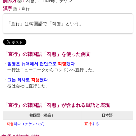
読み方
：
지캥、chi-kaeng、チケン
漢字
：
直行
「直行」は韓国語で「직행」という。
「直行」の韓国語「직행」を使った例文
・
일행은 뉴욕에서 런던으로
직행
했다.
一行はニューヨークからロンドンへ直行した。
・
그는 회사로
직행
했다.
彼は会社に直行した。
「直行」の韓国語「직행」が含まれる単語と表現
韓国語（発音）
日本語
직행
하다（チケンハダ）
直行
する