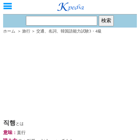
ホーム
＞
旅行
＞
交通
、
名詞
、
韓国語能力試験3・4級
직행
とは
意味
：
直行