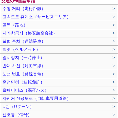
交通の韓国語単語
주행 거리（走行距離）
>
고속도로 휴게소（サービスエリア）
>
골목（路地）
>
저가항공사（格安航空会社）
>
불법 주차（違法駐車）
>
헬멧（ヘルメット）
>
일시정지（一時停止）
>
반대 차선（対向車線）
>
노선 번호（路線番号）
>
운전면허（運転免許）
>
올빼미버스（深夜バス）
>
자전거 전용도로（自転車専用道路）
>
U턴（Uターン）
>
신호등（信号）
>