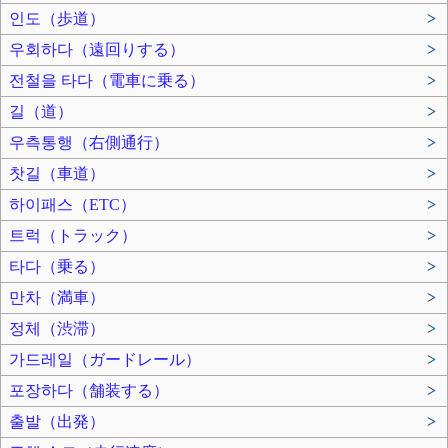
인도（歩道）
>
우회하다（遠回りする）
>
전철을 타다（電車に乗る）
>
길（道）
>
우측통행（右側通行）
>
찻길（車道）
>
하이패스（ETC）
>
트럭（トラック）
>
타다（乗る）
>
만차（満車）
>
정체（渋滞）
>
가드레일（ガードレール）
>
포장하다（舗装する）
>
출발（出発）
>