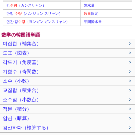
강
수량
（カンスリャン）
降水量
한정
수량
（ハンジョン スリャン）
数量
限定
연간 강
수량
（ヨンガン ガンスリャン）
年間降水量
数学の韓国語単語
여집합（補集合）
>
도표（図表）
>
각도기（角度器）
>
기함수（奇関数）
>
소수（小数）
>
교집합（積集合）
>
소수점（小数点）
>
적분（積分）
>
암산（暗算）
>
검산하다（検算する）
>