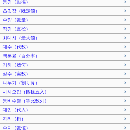
동경（動徑）
>
초깃값（既定値）
>
수량（数量）
>
직경（直径）
>
최대치（最大値）
>
대수（代数）
>
백분율（百分率）
>
기하（幾何）
>
실수（実数）
>
나누기（割り算）
>
사사오입（四捨五入）
>
등비수열（等比数列）
>
대입（代入）
>
자리（桁）
>
수치（数値）
>