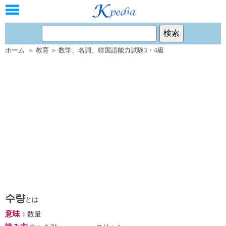
ホーム
＞
教育
＞
数学
、
名詞
、
韓国語能力試験3・4級
수량
とは
意味
：
数量