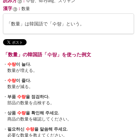
読み方
：
수량、su-ryang、スリャン
漢字
：
数量
「数量」は韓国語で「수량」という。
「数量」の韓国語「수량」を使った例文
・
수량
이 늘다.
数量が増える。
・
수량
이 줄다.
数量が減る。
・
부품
수량
을 점검하다.
部品の数量を点検する。
・
상품
수량
을 확인해 주세요.
商品の数量を確認してください。
・
필요하신
수량
을 말씀해 주세요.
必要な数量を教えてください。