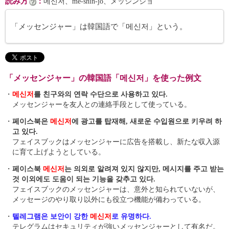
読み方
：
메신저、me-shin-jŏ、メッシンジョ
「メッセンジャー」は韓国語で「메신저」という。
「メッセンジャー」の韓国語「메신저」を使った例文
・
메신저
를 친구와의 연락 수단으로 사용하고 있다.
メッセンジャーを友人との連絡手段として使っている。
・
페이스북은
메신저
에 광고를 탑재해, 새로운 수입원으로 키우려 하
고 있다.
フェイスブックはメッセンジャーに広告を搭載し、新たな収入源
に育て上げようとしている。
・
페이스북
메신저
는 의외로 알려져 있지 않지만, 메시지를 주고 받는
것 이외에도 도움이 되는 기능을 갖추고 있다.
フェイスブックのメッセンジャーは、意外と知られていないが、
メッセージのやり取り以外にも役立つ機能が備わっている。
・
텔레그램은 보안이 강한
메신저
로 유명하다.
テレグラムはセキュリティが強いメッセンジャーとして有名だ。