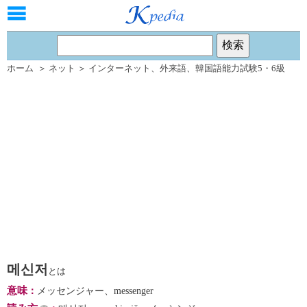
ホーム
＞
ネット
＞
インターネット
、
外来語
、
韓国語能力試験5・6級
메신저
とは
意味
：
メッセンジャー、messenger