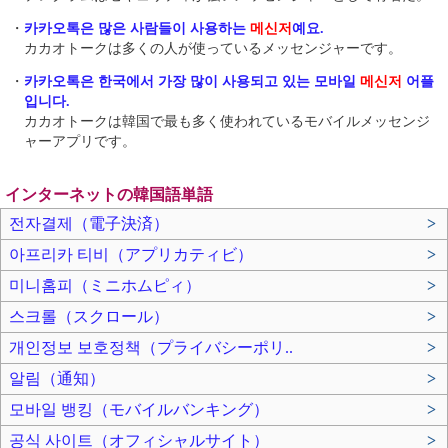
・
카카오톡은 많은 사람들이 사용하는
메신저
예요.
カカオトークは多くの人が使っているメッセンジャーです。
・
카카오톡은 한국에서 가장 많이 사용되고 있는 모바일
메신저
어플
입니다.
カカオトークは韓国で最も多く使われているモバイルメッセンジ
ャーアプリです。
インターネットの韓国語単語
전자결제（電子決済）
>
아프리카 티비（アプリカティビ）
>
미니홈피（ミニホムピィ）
>
스크롤（スクロール）
>
개인정보 보호정책（プライバシーポリ..
>
알림（通知）
>
모바일 뱅킹（モバイルバンキング）
>
공식 사이트（オフィシャルサイト）
>