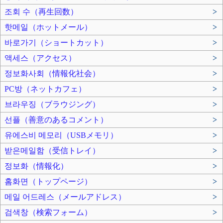
조회 수（再生回数）
>
핫메일（ホットメール）
>
바로가기（ショートカット）
>
액세스（アクセス）
>
정보화사회（情報化社会）
>
PC방（ネットカフェ）
>
브라우징（ブラウジング）
>
선플（善意のあるコメント）
>
유에스비 메모리（USBメモリ）
>
받은메일함（受信トレイ）
>
정보화（情報化）
>
홈화면（トップページ）
>
메일 어드레스（メールアドレス）
>
검색창（検索フォーム）
>