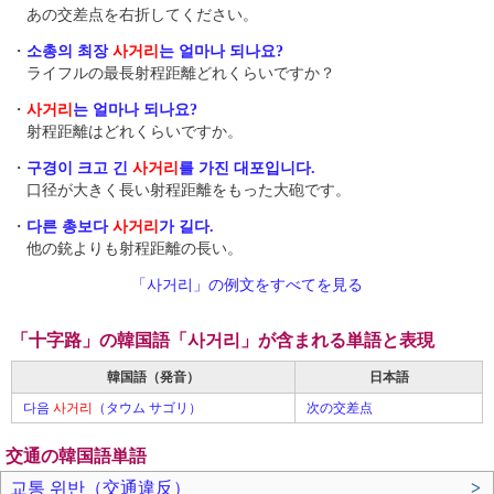
あの交差点を右折してください。
・
소총의 최장
사거리
는 얼마나 되나요?
ライフルの最長射程距離どれくらいですか？
・
사거리
는 얼마나 되나요?
射程距離はどれくらいですか。
・
구경이 크고 긴
사거리
를 가진 대포입니다.
口径が大きく長い射程距離をもった大砲です。
・
다른 총보다
사거리
가 길다.
他の銃よりも射程距離の長い。
「사거리」の例文をすべてを見る
「十字路」の韓国語「사거리」が含まれる単語と表現
韓国語（発音）
日本語
다음
사거리
（タウム サゴリ）
次の交差点
交通の韓国語単語
교통 위반（交通違反）
>