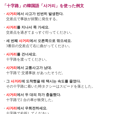
「十字路」の韓国語「사거리」を使った例文
・
사거리
에서 사고가 빈번히 발생한다.
交差点で事故が頻繁に発生する。
・
사거리
를 지나서 쭉 가세요.
交差点を過ぎてまっすぐ行ってください。
・
세 번째
사거리
에서 오른쪽으로 꺾으세요.
3番目の交差点て右に曲がってください。
・
사거리
를 건너세요.
十字路を渡ってください。
・
사거리
에서 교통사고가 났대.
十字路で 交通事故 があったそうだ。
・
그
사거리
에 도착했을 때 택시는 속도를 줄였다.
その十字路に着いた時タクシーはスピードを落とした。
・
사거리
에서 두 대의 차가 충돌했다.
十字路で2 台の車が衝突した。
・
사거리
에서 우회전하세요.
十字路で右折してください。