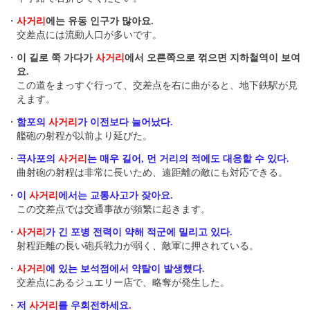
・
사거리
에는 유동 인구가 많아요.
交差点には流動人口が多いです。
・
이 길로 쭉 가다가
사거리
에서 오른쪽으로 꺾으면 지하철역이 보여
요.
この道をまっすぐ行って、交差点を右に曲がると、地下鉄駅が見
えます。
・
함포의
사거리
가 이전보다 늘어났다.
艦砲の射程が以前より延びた。
・
곡사포의
사거리
는 매우 길어, 먼 거리의 적에도 대응할 수 있다.
曲射砲の射程は非常に長いため、遠距離の敵にも対応できる。
・
이
사거리
에서는 교통사고가 잦아요.
この交差点では交通事故が頻繁に起きます。
・
사거리
가 긴 포병 전력이 약해 적군에 밀리고 있다.
射程距離の長い砲兵戦力が弱く、敵軍に押されている。
・
사거리
에 있는 보석점에서 약탈이 발생했다.
交差点にあるジュエリー店で、略奪が発生した。
・
저
사거리
를 우회전하세요.