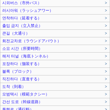
시외버스（市外バス）
>
러시아워（ラッシュアワー）
>
연착하다（延着する）
>
출입 금지（立入禁止）
>
큰길（大通り）
>
회전교차로（ラウンドアバウト）
>
소요 시간（所要時間）
>
해저 터널（海底トンネル）
>
포장하다（舗装する）
>
블록（ブロック）
>
직진하다（直進する）
>
도착（到着）
>
모범택시（模範タクシー）
>
간선 도로（幹線道路）
>
통행료（通行料）
>