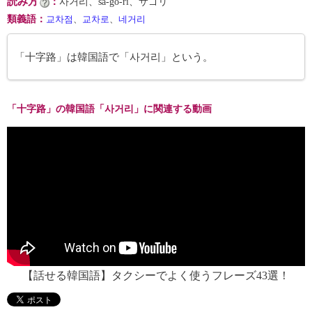
読み方
：
사거리、sa-gŏ-ri、サゴリ
類義語
：
교차점
、
교차로
、
네거리
「十字路」は韓国語で「사거리」という。
「十字路」の韓国語「사거리」に関連する動画
【話せる韓国語】タクシーでよく使うフレーズ43選！