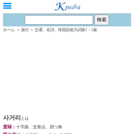
ホーム
＞
旅行
＞
交通
、
名詞
、
韓国語能力試験1・2級
사거리
とは
意味
：
十字路、交差点、四つ角