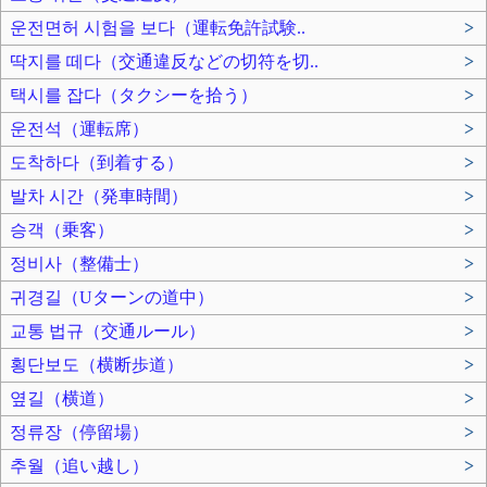
운전면허 시험을 보다（運転免許試験..
>
딱지를 떼다（交通違反などの切符を切..
>
택시를 잡다（タクシーを拾う）
>
운전석（運転席）
>
도착하다（到着する）
>
발차 시간（発車時間）
>
승객（乗客）
>
정비사（整備士）
>
귀경길（Uターンの道中）
>
교통 법규（交通ルール）
>
횡단보도（横断歩道）
>
옆길（横道）
>
정류장（停留場）
>
추월（追い越し）
>