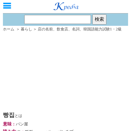
ホーム
＞
暮らし
＞
店の名前
、
飲食店
、
名詞
、
韓国語能力試験1・2級
빵집
とは
意味
：
パン屋