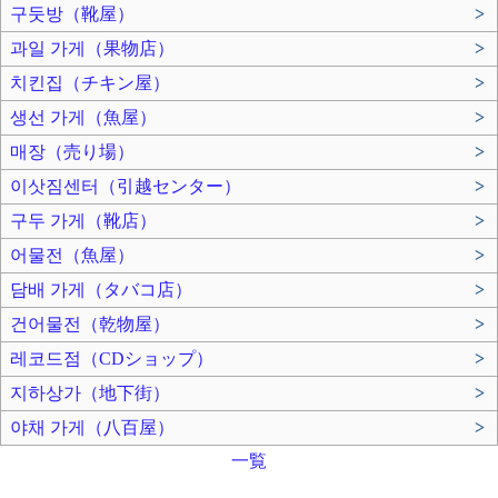
구둣방（靴屋）
>
과일 가게（果物店）
>
치킨집（チキン屋）
>
생선 가게（魚屋）
>
매장（売り場）
>
이삿짐센터（引越センター）
>
구두 가게（靴店）
>
어물전（魚屋）
>
담배 가게（タバコ店）
>
건어물전（乾物屋）
>
레코드점（CDショップ）
>
지하상가（地下街）
>
야채 가게（八百屋）
>
一覧