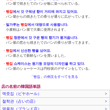
パン屋で焼きたてのパンが板に並べられている。
・
빵집
에서 갓 구워낸 향이 거리에 퍼지고 있어요.
パン屋からの焼きたての香りが通りに広がっています。
・
밀가루는
빵집
에서 대량으로 사용됩니다.
小麦粉はパン屋で大量に使用されます。
・
빵집
창문에서 갓 구운 빵의 향기가 풍겨옵니다.
パン屋の窓から焼きたてのパンの香りが漂ってきます。
・
빵집
에서 신선한 빵을 샀어요.
パン屋さんで新鮮なパンを買いました。
・
빵집
쇼케이스는 원기둥 모양의 디자인을 하고 있다.
パン屋のショーケースは円柱状のデザインをしている。
「빵집」の例文をすべてを見る
店の名前の韓国語単語
맥줏집（ビヤホール）
>
철학관（占いの店）
>
명품점（ブランド店）
>