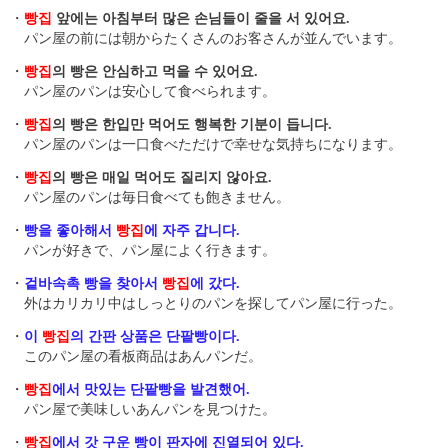
・
빵집
앞에는 아침부터 많은 손님들이 줄을 서 있어요.
パン屋の前には朝からたくさんのお客さんが並んでいます。
・
빵집
의 빵은 안심하고 먹을 수 있어요.
パン屋のパンは安心して食べられます。
・
빵집
의 빵은 한입만 먹어도 행복한 기분이 듭니다.
パン屋のパンは一口食べただけで幸せな気持ちになります。
・
빵집
의 빵은 매일 먹어도 질리지 않아요.
パン屋のパンは毎日食べても飽きません。
・
빵을 좋아해서
빵집
에 자주 갑니다.
パンが好きで、パン屋によく行きます。
・
겉바속촉 빵을 찾아서
빵집
에 갔다.
外はカリカリ中はしっとりのパンを探してパン屋に行った。
・
이
빵집
의 간판 상품은 단팥빵이다.
このパン屋の看板商品はあんパンだ。
・
빵집
에서 맛있는 단팥빵을 발견했어.
パン屋で美味しいあんパンを見つけた。
・
빵집
에서 갓 구운 빵이 판자에 진열되어 있다.