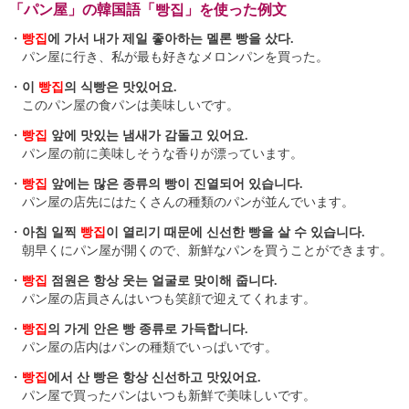
「パン屋」の韓国語「빵집」を使った例文
・
빵집
에 가서 내가 제일 좋아하는 멜론 빵을 샀다.
パン屋に行き、私が最も好きなメロンパンを買った。
・
이
빵집
의 식빵은 맛있어요.
このパン屋の食パンは美味しいです。
・
빵집
앞에 맛있는 냄새가 감돌고 있어요.
パン屋の前に美味しそうな香りが漂っています。
・
빵집
앞에는 많은 종류의 빵이 진열되어 있습니다.
パン屋の店先にはたくさんの種類のパンが並んでいます。
・
아침 일찍
빵집
이 열리기 때문에 신선한 빵을 살 수 있습니다.
朝早くにパン屋が開くので、新鮮なパンを買うことができます。
・
빵집
점원은 항상 웃는 얼굴로 맞이해 줍니다.
パン屋の店員さんはいつも笑顔で迎えてくれます。
・
빵집
의 가게 안은 빵 종류로 가득합니다.
パン屋の店内はパンの種類でいっぱいです。
・
빵집
에서 산 빵은 항상 신선하고 맛있어요.
パン屋で買ったパンはいつも新鮮で美味しいです。