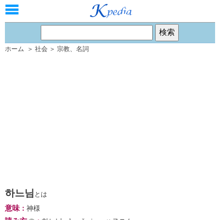
ホーム
＞
社会
＞
宗教
、
名詞
하느님
とは
意味
：
神様