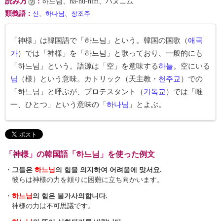
読み方
：
하느님、ha-nŭ-nim、ハヌニム
類義語
：
신
、
하나님
、
창조주
「神様」は韓国語で「하느님」という。韓国の国歌（
애국
가
）では「神様」を「하느님」と歌っており、一般的にも
「하느님」という。語源は「空」を意味する
하늘
。空にいる
님
（様）という意味。カトリック（天主教・
천주교
）での
「하느님」と呼ぶが、プロテスタント（
기독교
）では「唯
一、ひとつ」という意味の「
하나님
」とよぶ。
「神様」の韓国語「하느님」を使った例文
・
그들은
하느님
의 힘을 의지하여 어려움에 맞서요.
彼らは神様の力を頼りに困難に立ち向かいます。
・
하느님
의 힘은 불가사의합니다.
神様の力は不可思議です。