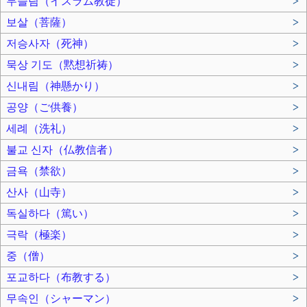
무슬림（イスラム教徒）
>
보살（菩薩）
>
저승사자（死神）
>
묵상 기도（黙想祈祷）
>
신내림（神懸かり）
>
공양（ご供養）
>
세례（洗礼）
>
불교 신자（仏教信者）
>
금욕（禁欲）
>
산사（山寺）
>
독실하다（篤い）
>
극락（極楽）
>
중（僧）
>
포교하다（布教する）
>
무속인（シャーマン）
>