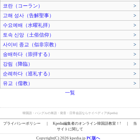
코란（コーラン）
>
고해 성사（告解聖事）
>
수요예배（水曜礼拝）
>
토속 신앙（土俗信仰）
>
사이비 종교（似非宗教）
>
숭배하다（崇拝する）
>
강림（降臨）
>
순례하다（巡礼する）
>
유교（儒教）
>
一覧
韓国語・ハングルの単語・発音・日常会話ならケイペディア(Kpedia)
プライバシーポリシー
｜
Kpedia編集者のオンライン韓国語教室！!
｜
当
サイトに関して
Copyright(C) 2026 kpedia.jp
PC版へ