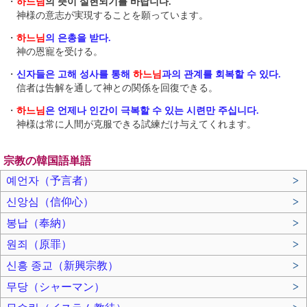
・
하느님
의 뜻이 실현되기를 바랍니다.
神様の意志が実現することを願っています。
・
하느님
의 은총 을 받다.
神の恩寵を受ける。
・
신자들은 고해 성사를 통해
하느님
과의 관계를 회복할 수 있다.
信者は告解を通して神との関係を回復できる。
・
하느님
은 언제나 인간이 극복할 수 있는 시련만 주십니다.
神様は常に人間が克服できる試練だけ与えてくれます。
宗教の韓国語単語
예언자（予言者）
>
신앙심（信仰心）
>
봉납（奉納）
>
원죄（原罪）
>
신흥 종교（新興宗教）
>
무당（シャーマン）
>